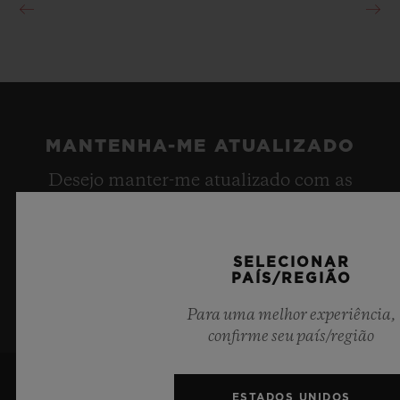
MANTENHA-ME ATUALIZADO
Desejo manter-me atualizado com as
últimas notícias da Hublot.
SELECIONAR
INSCREVA-SE
PAÍS/REGIÃO
Para uma melhor experiência,
confirme seu país/região
ESTADOS UNIDOS