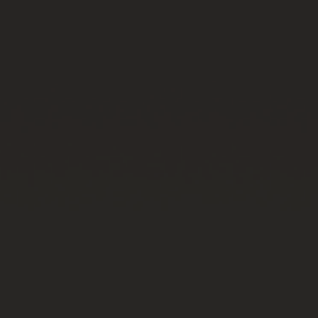
BIG BANG
BIG BANG
SPIRIT OF BIG
SUMMER MULTI-
PEACH CERAMIC
ESSENTIAL T
COLORED CERAMIC
EXCLUSIVID
ONLINE
SERVIÇIOS EXCLUSIVOS
GARANTIA 5+5
HUBLOTISTA E GARANTIA ESTENDIDA
ENTREGA PROGRAMADA
ENTREGA E DEVOLUÇÕES DE CORTESIA
PAGAMENTO SEGURO
EMBALAGEM DE PRESENTES