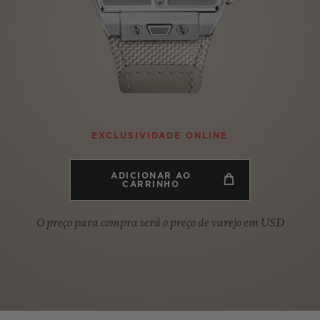
BIG BANG
SPIRI
D
PEACH CERAMIC
ESSE
EXCLUS
HUBLOTISTA E
ENTREGA PROGRAMADA
ENTREGA E DEV
EXCLUSIVIDADE ONLINE
ANTIA ESTENDIDA
DE CORTES
ADICIONAR AO
CARRINHO
O preço para compra será o preço de varejo em USD
CONTATO
E