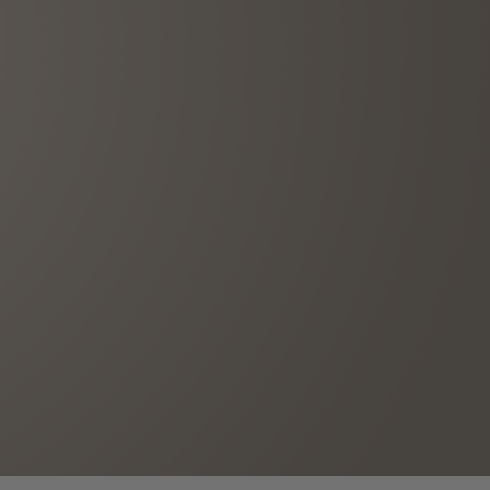
T OF BIG BANG
BIG BANG
NTIAL TAUPE
RELOADED ALL BLACK
IVIDADE ONLINE
OLUÇÕES
PAGAMENTO SEGURO
EMBALAGEM DE
IA
PRESENTES
NCONTRAR UMA BOUTIQUE