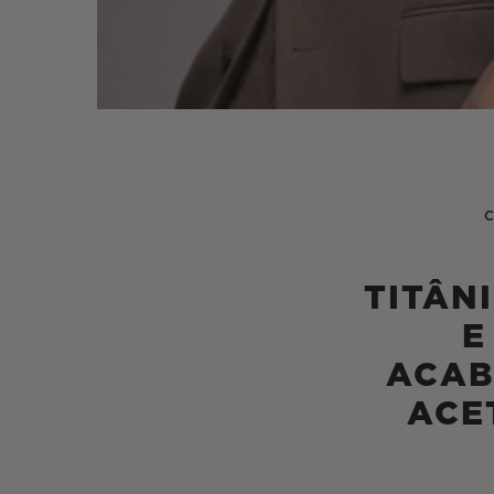
TITÂN
E
ACA
ACE