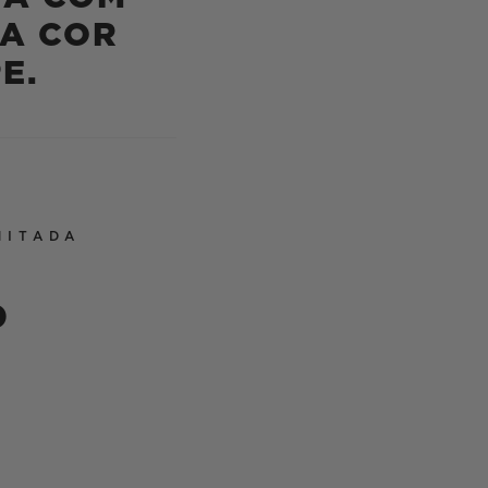
A COR
E.
MITADA
0