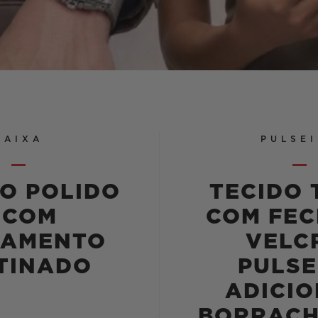
CAIXA
PULSE
IO POLIDO
TECIDO 
 COM
COM FEC
BAMENTO
VELC
TINADO
PULSE
ADICIO
BORRACH