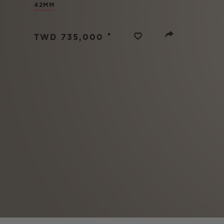
42MM
BIG BANG
SUMMER MULTI-COLORE
CERAMIC
•
TWD 735,000
SERVIÇIOS EXCLUSIVOS
GARANTIA 5+5
GAR