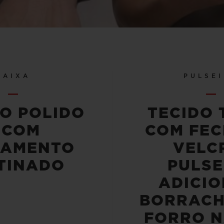
CAIXA
PULSE
IO POLIDO
TECIDO 
 COM
COM FEC
BAMENTO
VELC
TINADO
PULSE
ADICIO
BORRACH
FORRO N