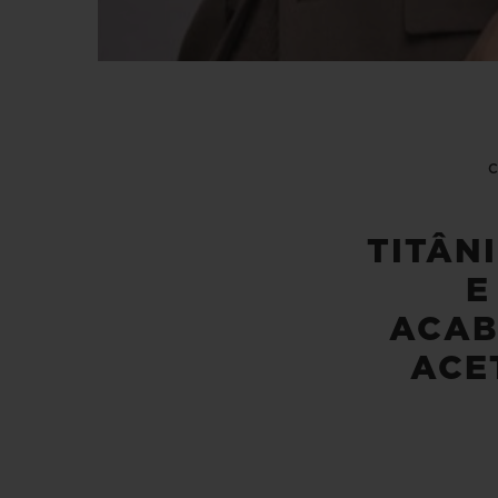
TITÂN
E
ACA
ACE