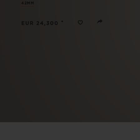
42MM
BIG BANG
SUMMER MULTI-COLORE
CERAMIC
•
EUR 24,300
SERVIÇIOS EXCLUSIVOS
GARANTIA 5+5
GAR