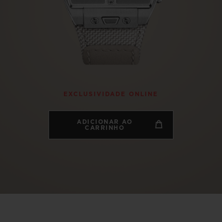
BIG BANG
SPIRI
D
PEACH CERAMIC
ESSE
EXCLUS
HUBLOTISTA E
ENTREGA PROGRAMADA
ENTREGA E DEV
EXCLUSIVIDADE ONLINE
ANTIA ESTENDIDA
DE CORTES
ADICIONAR AO
CARRINHO
CONTATO
E