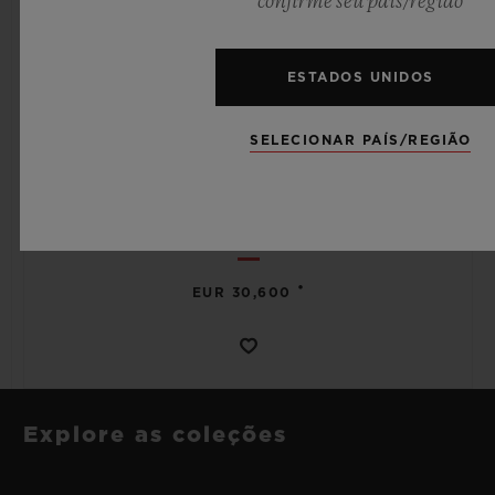
confirme seu país/região
ESTADOS UNIDOS
SPIRIT OF BIG BANG
SELECIONAR PAÍS/REGIÃO
MECA-10 BLACK MAGIC 45 MM
•
EUR 30,600
Explore as coleções