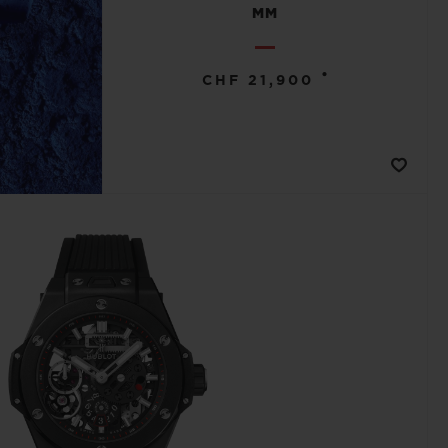
MM
•
CHF 21,900