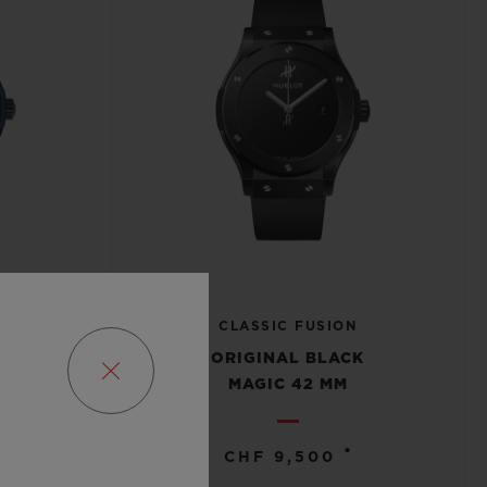
N
CLASSIC FUSION
 MM
ORIGINAL BLACK
MAGIC 42 MM
•
CHF 9,500