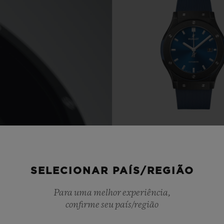
CLASSIC FUSIO
CERAMIC BLUE 42
SELECIONAR PAÍS/REGIÃO
Para uma melhor experiência,
•
CHF 8,900
confirme seu país/região