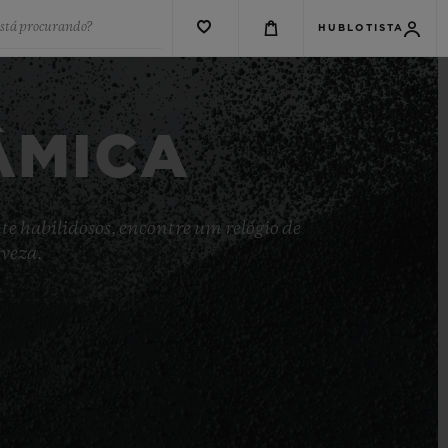
está procurando?
HUBLOTISTA
ÂMICA
te habilidosos, encontre um relógio de
eveza.