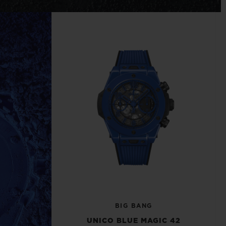
T OF BIG BANG
BIG BANG
NTIAL TAUPE
RELOADED ALL BLACK
IVIDADE ONLINE
OLUÇÕES
PAGAMENTO SEGURO
EMBALAGEM DE
IA
PRESENTES
NCONTRAR UMA BOUTIQUE
BIG BANG
UNICO BLUE MAGIC 42