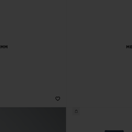
 MM
ME