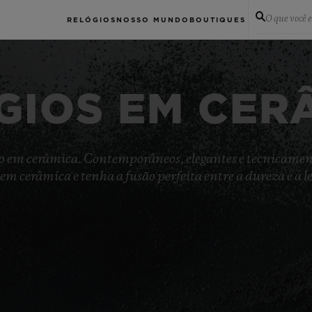
O que você 
RELÓGIOS
NOSSO MUNDO
BOUTIQUES
GIOS EM CER
uxo em cerâmica. Contemporâneos, elegantes e tecnicamen
 em cerâmica e tenha a fusão perfeita entre a dureza e a l