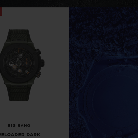
BIG BANG
SPIRI
D
PEACH CERAMIC
ESSE
EXCLUS
HUBLOTISTA E
ENTREGA PROGRAMADA
ENTREGA E DEV
ANTIA ESTENDIDA
DE CORTES
CONTATO
E
BIG BANG
RELOADED DARK