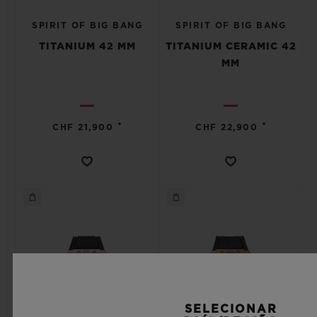
SPIRIT OF BIG BANG
SPIRIT OF BIG BANG
TITANIUM 42 MM
TITANIUM CERAMIC 42
MM
•
•
CHF 21,900
CHF 22,900
SELECIONAR