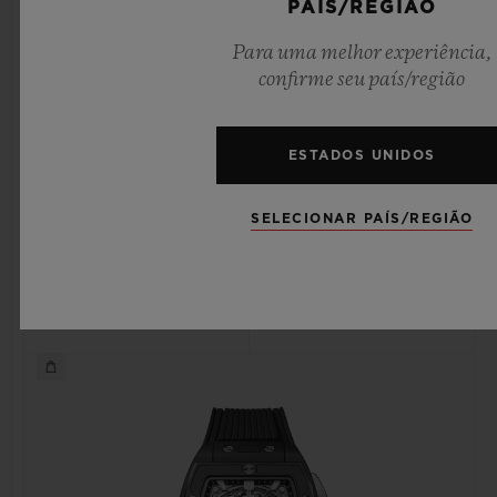
PAÍS/REGIÃO
Para uma melhor experiência,
confirme seu país/região
SPIRIT OF BIG BANG
SPIRIT OF BIG BANG
KING GOLD 42 MM
KING GOLD CERAMIC
ESTADOS UNIDOS
42 MM
SELECIONAR PAÍS/REGIÃO
•
•
CHF 40,900
CHF 37,900