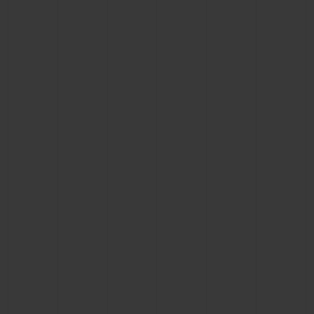
BIG BANG
BIG BANG
SPIRIT OF BIG
SUMMER MULTI-
PEACH CERAMIC
ESSENTIAL T
COLORED CERAMIC
EXCLUSIVID
ONLINE
SERVIÇIOS EXCLUSIVOS
GARANTIA 5+5
HUBLOTISTA E GARANTIA ESTENDIDA
ENTREGA PROGRAMADA
ENTREGA E DEVOLUÇÕES DE CORTESIA
PAGAMENTO SEGURO
EMBALAGEM DE PRESENTES