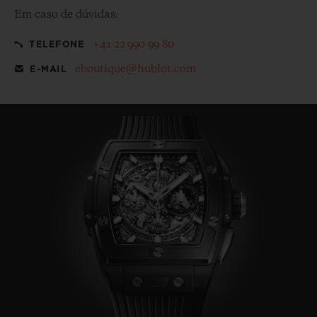
Em caso de dúvidas:
+41 22 990 99 80
TELEFONE
eboutique@hublot.com
E-MAIL