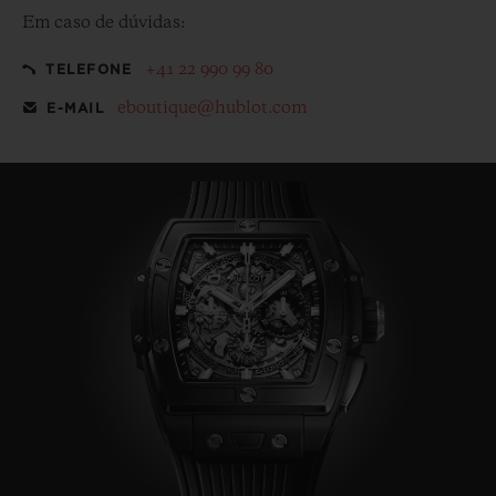
Em caso de dúvidas:
+41 22 990 99 80
TELEFONE
eboutique@hublot.com
E-MAIL