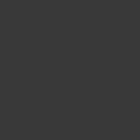
BIG BANG
BIG BANG
SPIRIT OF BIG
SUMMER MULTI-
PEACH CERAMIC
ESSENTIAL T
COLORED CERAMIC
EXCLUSIVID
ONLINE
SERVIÇIOS EXCLUSIVOS
GARANTIA 5+5
HUBLOTISTA E GARANTIA ESTENDIDA
ENTREGA PROGRAMADA
ENTREGA E DEVOLUÇÕES DE CORTESIA
PAGAMENTO SEGURO
EMBALAGEM DE PRESENTES