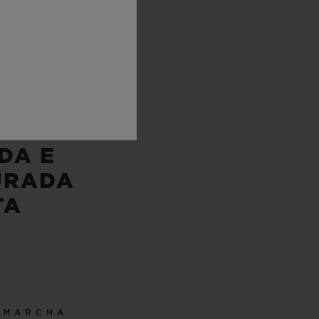
IRA
RA EM
CHA
DA E
URADA
TA
 MARCHA