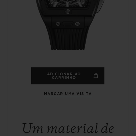
BIG BANG
SPIRI
D
PEACH CERAMIC
ESSE
EXCLUS
HUBLOTISTA E
ENTREGA PROGRAMADA
ENTREGA E DEV
ANTIA ESTENDIDA
DE CORTES
ADICIONAR AO
CARRINHO
MARCAR UMA VISITA
CONTATO
E
Um material de