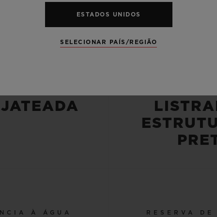
ESTADOS UNIDOS
CAIXA
PULSE
SELECIONAR PAÍS/REGIÃO
RÂMICA
PULSEI
RETA
BORRA
OJATEADA
LISTRA
ESTRUT
PRE
NCIA À ÁGUA
RESERVA DE