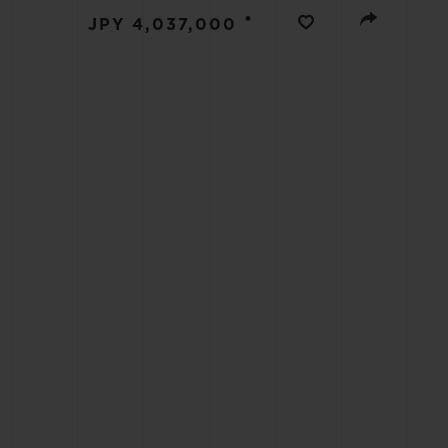
•
JPY 4,037,000
BIG BANG
SUMMER MULTI-COLORE
CERAMIC
SERVIÇIOS EXCLUSIVOS
GARANTIA 5+5
GAR