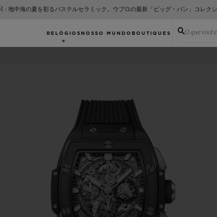
ER : 地中海の夏を彩るパステルセラミック。ウブロの最新「ビッグ・バン」コレク
O que você 
RELÓGIOS
NOSSO MUNDO
BOUTIQUES