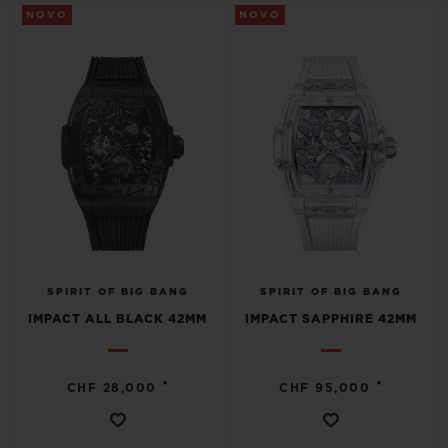
BIG BANG
BIG BANG
SPIRIT OF BIG
NOVO
NOVO
SUMMER MULTI-
PEACH CERAMIC
ESSENTIAL T
COLORED CERAMIC
EXCLUSIVID
ONLINE
SERVIÇIOS EXCLUSIVOS
GARANTIA 5+5
HUBLOTISTA E GARANTIA ESTENDIDA
ENTREGA PROGRAMADA
SPIRIT OF BIG BANG
SPIRIT OF BIG BANG
IMPACT ALL BLACK 42MM
IMPACT SAPPHIRE 42MM
ENTREGA E DEVOLUÇÕES DE CORTESIA
•
•
CHF 28,000
CHF 95,000
PAGAMENTO SEGURO
EMBALAGEM DE PRESENTES