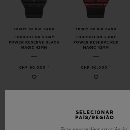
SPIRIT OF BIG BANG
SPIRIT OF BIG BANG
TOURBILLON 5-DAY
TOURBILLON 5-DAY
POWER RESERVE BLACK
POWER RESERVE RED
MAGIC 42MM
MAGIC 42MM
•
•
CHF 90,000
CHF 90,000
SELECIONAR
PAÍS/REGIÃO
Para uma melhor experiência,