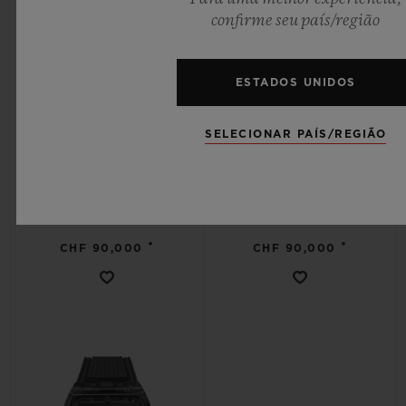
confirme seu país/região
ESTADOS UNIDOS
SPIRIT OF BIG BANG
SPIRIT OF BIG BANG
SELECIONAR PAÍS/REGIÃO
TOURBILLON 5-DAY
TOURBILLON 5-DAY
POWER RESERVE SKY
POWER RESERVE YELLOW
BLUE CERAMIC 42MM
MAGIC 42MM
•
•
CHF 90,000
CHF 90,000