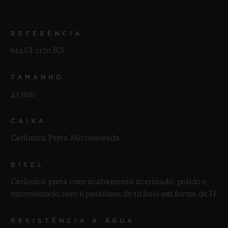
REFERÊNCIA
614.CI.1170.RX
TAMANHO
45 mm
CAIXA
Cerâmica Preta Microjateada
BISEL
Cerâmica preta com acabamento acetinado, polido e
microjateado com 6 parafusos de titânio em forma de H
RESISTÊNCIA À ÁGUA