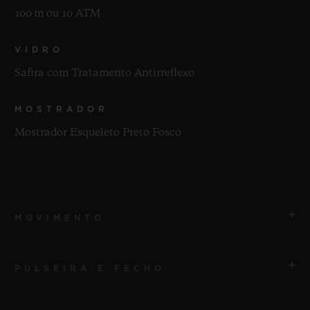
100 m ou 10 ATM
VIDRO
Safira com Tratamento Antirreflexo
MOSTRADOR
Mostrador Esqueleto Preto Fosco
MOVIMENTO
PULSEIRA E FECHO
MOVIMENTO
HUB1233 Movimento esqueleto de manufatura com