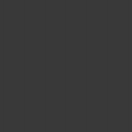
BIG BANG
BIG BANG
SPIRIT OF BIG
SUMMER MULTI-
PEACH CERAMIC
ESSENTIAL T
COLORED CERAMIC
EXCLUSIVID
ONLINE
SERVIÇIOS EXCLUSIVOS
GARANTIA 5+5
HUBLOTISTA E GARANTIA ESTENDIDA
ENTREGA PROGRAMADA
ENTREGA E DEVOLUÇÕES DE CORTESIA
PAGAMENTO SEGURO
EMBALAGEM DE PRESENTES