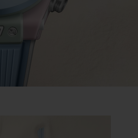
T OF BIG BANG
BIG BANG
NTIAL TAUPE
RELOADED ALL BLACK
IVIDADE ONLINE
OLUÇÕES
PAGAMENTO SEGURO
EMBALAGEM DE
IA
PRESENTES
NCONTRAR UMA BOUTIQUE