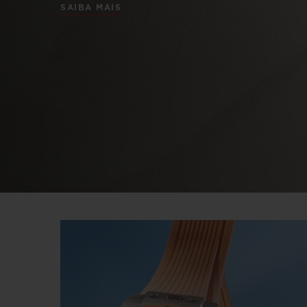
SAIBA MAIS
BIG BANG
SUMMER MULTI-COLORE
CERAMIC
SERVIÇIOS EXCLUSIVOS
GARANTIA 5+5
GAR