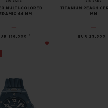
BIG BANG
BIG BANG
R MULTI-COLORED
TITANIUM PEACH CE
ERAMIC 44 MM
MM
•
EUR 116,000
EUR 23,500