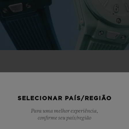
OVIDADES DE VERÃ
SELECIONAR PAÍS/REGIÃO
Para uma melhor experiência,
confirme seu país/região
NOVO