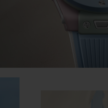
BIG BANG
SPIRI
D
PEACH CERAMIC
ESSE
EXCLUS
HUBLOTISTA E
ENTREGA PROGRAMADA
ENTREGA E DEV
ANTIA ESTENDIDA
DE CORTES
CONTATO
E