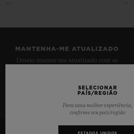
MANTENHA-ME ATUALIZADO
Desejo manter-me atualizado com as
últimas notícias da Hublot.
SELECIONAR
INSCREVA-SE
PAÍS/REGIÃO
Para uma melhor experiência,
confirme seu país/região
ESTADOS UNIDOS