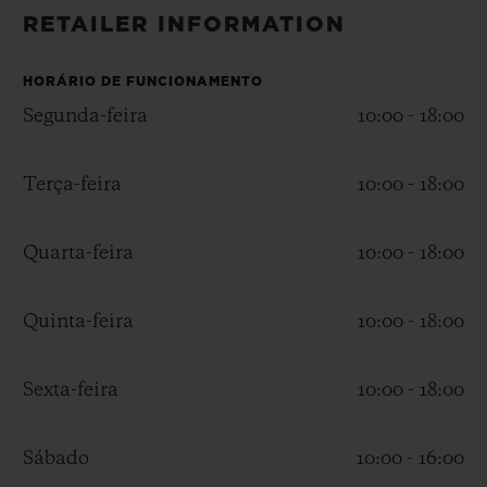
BIG BANG
BIG BANG
SPIRIT OF BIG
RETAILER INFORMATION
SUMMER MULTI-
PEACH CERAMIC
ESSENTIAL T
COLORED CERAMIC
EXCLUSIVID
ONLINE
HORÁRIO DE FUNCIONAMENTO
Segunda-feira
10:00 - 18:00
SERVIÇIOS EXCLUSIVOS
Terça-feira
10:00 - 18:00
GARANTIA 5+5
Quarta-feira
10:00 - 18:00
HUBLOTISTA E GARANTIA ESTENDIDA
ENTREGA PROGRAMADA
Quinta-feira
10:00 - 18:00
ENTREGA E DEVOLUÇÕES DE CORTESIA
Sexta-feira
10:00 - 18:00
PAGAMENTO SEGURO
Sábado
10:00 - 16:00
EMBALAGEM DE PRESENTES