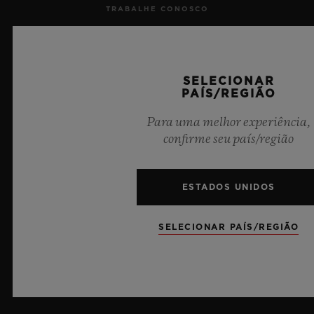
TRABALHE CONOSCO
IMPRENSA
PRIVACIDADE
SELECIONAR
PAÍS/REGIÃO
AVISO LEGAL E TERMOS DE USO
Para uma melhor experiência,
confirme seu país/região
TERMOS E CONDIÇÕES DE USO
COMPROMISSO ÉTICO
ESTADOS UNIDOS
ACESSIBILIDADE
SELECIONAR PAÍS/REGIÃO
MSA TRANSPARENCY
SITEMAP