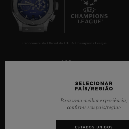
6
Cronometrista Oficial da UEFA Champions League
SELECIONAR
NEWSLETTER
PAÍS/REGIÃO
SERVIÇOS
Para uma melhor experiência,
confirme seu país/região
MARCAR UMA VISITA
RASTREAR UM PEDIDO
ESTADOS UNIDOS