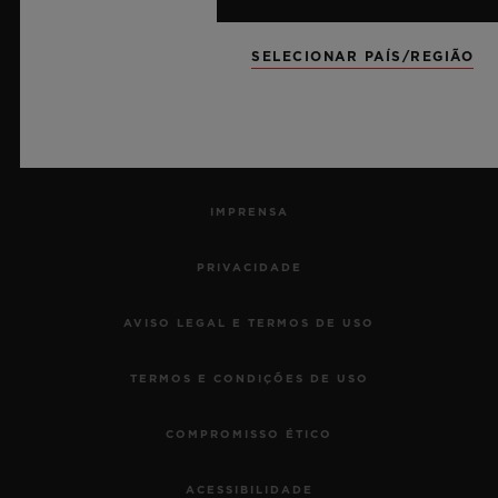
VOLTAR AO MEU PEDIDO
SELECIONAR PAÍS/REGIÃO
CONTATO
TRABALHE CONOSCO
IMPRENSA
PRIVACIDADE
AVISO LEGAL E TERMOS DE USO
TERMOS E CONDIÇÕES DE USO
COMPROMISSO ÉTICO
ACESSIBILIDADE