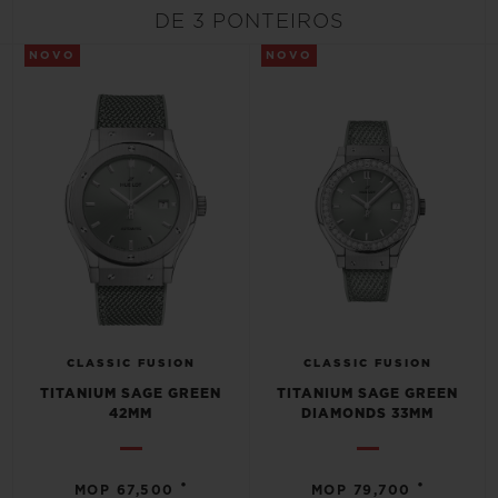
BIG BANG
BIG BANG
SPIRIT OF BIG
DE 3 PONTEIROS
SUMMER MULTI-
PEACH CERAMIC
ESSENTIAL T
COLORED CERAMIC
NOVO
NOVO
EXCLUSIVID
ONLINE
SERVIÇIOS EXCLUSIVOS
GARANTIA 5+5
HUBLOTISTA E GARANTIA ESTENDIDA
ENTREGA PROGRAMADA
CLASSIC FUSION
CLASSIC FUSION
ENTREGA E DEVOLUÇÕES DE CORTESIA
TITANIUM SAGE GREEN
TITANIUM SAGE GREEN
42MM
DIAMONDS 33MM
PAGAMENTO SEGURO
•
•
MOP 67,500
MOP 79,700
EMBALAGEM DE PRESENTES