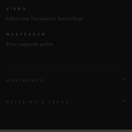
VIDRO
Safira com Tratamento Antirreflexo
MOSTRADOR
Preto laqueado polido
MOVIMENTO
PULSEIRA E FECHO
MOVIMENTO
HUB1110 Movimento de corda automática
PULSEIRA