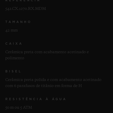
REFERÊNCIA
542.CX.1270.RX.MDM
TAMANHO
42 mm
CAIXA
Cerâmica preta com acabamento acetinado e
polimento
BISEL
Cerâmica preta polida e com acabamento acetinado
com 6 parafusos de titânio em forma de H
RESISTÊNCIA À ÁGUA
50 m ou 5 ATM