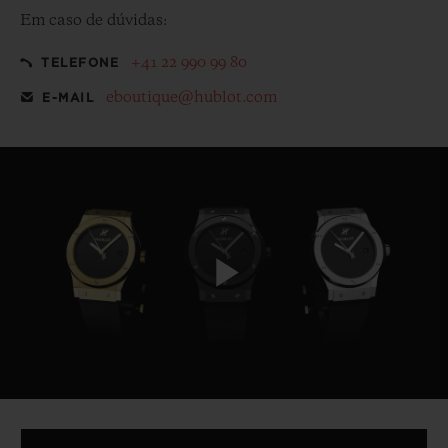
Em caso de dúvidas:
+41 22 990 99 80
TELEFONE
eboutique@hublot.com
E-MAIL
Play
Video