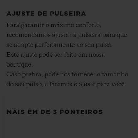
RESERVA DE MARCHA
Pulseira em borracha lisa preta
Aprox. 48 Horas
AJUSTE DE PULSEIRA
FECHO
Para garantir o máximo conforto,
Fecho-fivela dobrável especial em cerâmica preta e
recomendamos ajustar a pulseira para que
titânio banhado em preto
se adapte perfeitamente ao seu pulso.
Este ajuste pode ser feito em nossa
boutique.
Caso prefira, pode nos fornecer o tamanho
do seu pulso, e faremos o ajuste para você.
MAIS EM DE 3 PONTEIROS