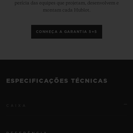
perícia das equipes que projetam, desenvolvem e
montam cada Hublot.
CONHEÇA A GARANTIA 5+5
ESPECIFICAÇÕES TÉCNICAS
CAIXA