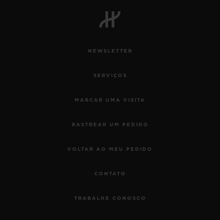
BIG BANG
BIG BANG
SPIRIT OF BIG
SUMMER MULTI-
PEACH CERAMIC
ESSENTIAL T
COLORED CERAMIC
EXCLUSIVID
ONLINE
NEWSLETTER
SERVIÇIOS EXCLUSIVOS
SERVIÇOS
GARANTIA 5+5
MARCAR UMA VISITA
HUBLOTISTA E GARANTIA ESTENDIDA
RASTREAR UM PEDIDO
ENTREGA PROGRAMADA
VOLTAR AO MEU PEDIDO
ENTREGA E DEVOLUÇÕES DE CORTESIA
CONTATO
PAGAMENTO SEGURO
TRABALHE CONOSCO
EMBALAGEM DE PRESENTES