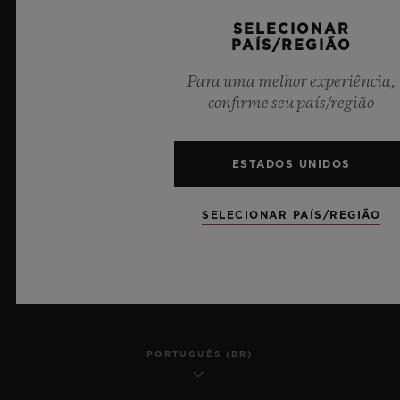
SELECIONAR
PRIVACIDADE
PAÍS/REGIÃO
AVISO LEGAL E TERMOS DE USO
Para uma melhor experiência,
confirme seu país/região
TERMOS E CONDIÇÕES DE USO
COMPROMISSO ÉTICO
ESTADOS UNIDOS
ACESSIBILIDADE
SELECIONAR PAÍS/REGIÃO
MSA TRANSPARENCY
SITEMAP
PORTUGUÊS (BR)