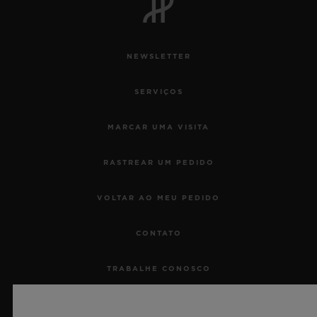
NEWSLETTER
SERVIÇOS
MARCAR UMA VISITA
RASTREAR UM PEDIDO
VOLTAR AO MEU PEDIDO
CONTATO
TRABALHE CONOSCO
IMPRENSA