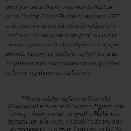
qualquer tentativa subsequente de solicitar
outro Hublot Classic Fusion Murakami NFT
com o mesmo número de série do relógio será
rejeitada. De um modo mais geral, a Hublot
recusará e/ou cancelará qualquer reclamação
que não cumpra as condições aplicáveis, seja
suspeita de natureza fraudulenta ou que viole
as leis ou regulamentos aplicáveis.
“Nossa
colaboração
com
Takashi
Murakami
nos
levou
até
a
arte
digital,
um
campo
de
expressão
no
qual
a
Hublot
se
tornou
um
pioneiro,
no
âmbito
do
mundo
da
relojoaria.
A
partir
de
agora,
os
NFTs