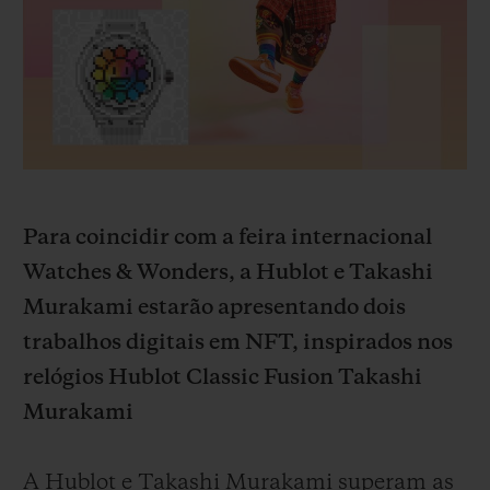
BIG BANG
BIG BANG
SPIRIT OF BIG
SUMMER MULTI-
PEACH CERAMIC
ESSENTIAL T
COLORED CERAMIC
EXCLUSIVID
ONLINE
SERVIÇIOS EXCLUSIVOS
GARANTIA 5+5
Para coincidir com a feira internacional
HUBLOTISTA E GARANTIA ESTENDIDA
Watches & Wonders, a Hublot e Takashi
Murakami estarão apresentando dois
ENTREGA PROGRAMADA
trabalhos digitais em NFT, inspirados nos
ENTREGA E DEVOLUÇÕES DE CORTESIA
relógios Hublot Classic Fusion Takashi
Murakami
PAGAMENTO SEGURO
A Hublot e Takashi Murakami superam as
EMBALAGEM DE PRESENTES