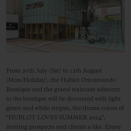
BIG BANG
BIG BANG
SPIRIT OF BIG
SUMMER MULTI-
PEACH CERAMIC
ESSENTIAL T
COLORED CERAMIC
EXCLUSIVID
ONLINE
SERVIÇIOS EXCLUSIVOS
GARANTIA 5+5
HUBLOTISTA E GARANTIA ESTENDIDA
From 20th July (Sat) to 12th August
(Mon/Holiday), the Hublot Omotesando
ENTREGA PROGRAMADA
Boutique and the grand staircase adjacent
to the boutique will be decorated with light
ENTREGA E DEVOLUÇÕES DE CORTESIA
green and white stripes, the theme colors of
PAGAMENTO SEGURO
“HUBLOT LOVES SUMMER 2024”,
inviting prospects and clients a like. Enjoy
EMBALAGEM DE PRESENTES