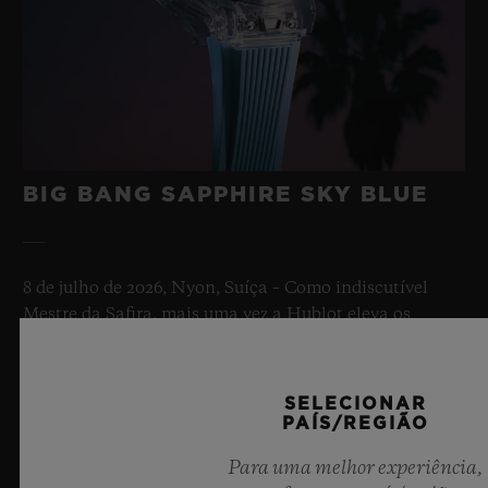
BIG BANG SAPPHIRE SKY BLUE
8 de julho de 2026, Nyon, Suíça – Como indiscutível
Mestre da Safira, mais uma vez a Hublot eleva os
patamares da relojoaria com o novo Big Bang Sapphire
Sky Blue. Confeccionado em safira com uma
transparência azul celeste cativante, esta edição
SELECIONAR
limitada de 100 peças combina mecanismos de ponta.
PAÍS/REGIÃO
Equipado com o inovador calibre de manufatura
Para uma melhor experiência,
própria Meca-10, este relógio é uma prova do domínio