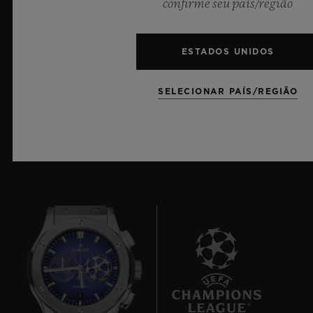
confirme seu país/região
da Hublot sobre materiais revolucionários e designs
excepcionais, evocando a sensação de infinito do céu
do verão.
ESTADOS UNIDOS
SAIBA MAIS
SELECIONAR PAÍS/REGIÃO
8