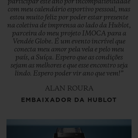
participar
este
ano
por
incompatibilidade
com
meu
calendário
esportivo
pessoal,
mas
estou
muito
feliz
por
poder
estar
presente
na
coletiva
de
imprensa
ao
lado
da
Hublot,
parceira
do
meu
projeto
IMOCA
para
a
Vendée
Globe.
É
um
evento
incrível
que
conecta
meu
amor
pela
vela
e
pelo
meu
país,
a
Suíça.
Espero
que
as
condições
sejam
as
melhores
e
que
esse
encontro
seja
lindo.
Espero
poder
vir
ano
que
vem!”
ALAN ROURA
EMBAIXADOR DA HUBLOT