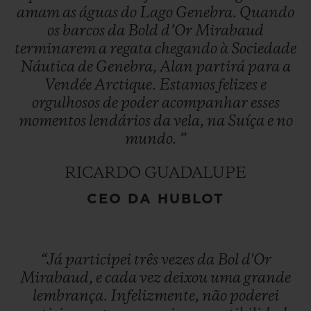
amam
as
águas
do
Lago
Genebra.
Quando
os
barcos
da
Bold
d’Or
Mirabaud
terminarem
a
regata
chegando
à
Sociedade
Náutica
de
Genebra,
Alan
partirá
para
a
Vendée
Arctique.
Estamos
felizes
e
orgulhosos
de
poder
acompanhar
esses
momentos
lendários
da
vela,
na
Suíça
e
no
mundo.
”
RICARDO GUADALUPE
CEO DA HUBLOT
“Já
participei
três
vezes
da
Bol
d'Or
Mirabaud,
e
cada
vez
deixou
uma
grande
lembrança.
Infelizmente,
não
poderei