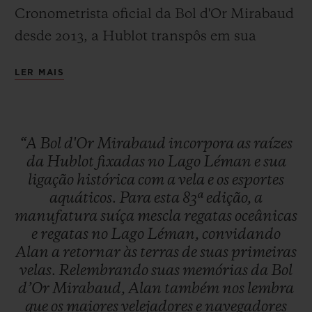
Cronometrista oficial da Bol d'Or Mirabaud
desde 2013, a Hublot transpôs em sua
edição limitada Classic Fusion
LER MAIS
Chronograph tudo o que o faz a Bol d’Or
CONTATO
Mirabaud ser lendária: águas azuis às vezes
calmas demais por falta de vento e águas
“A
Bol
d'Or
Mirabaud
incorpora
as
raízes
turbulentas e violentas que atestam a fama
da
Hublot
fixadas
no
Lago
Léman
e
sua
de uma regata complexa de se lidar.
ligação
histórica
com
a
vela
e
os
esportes
aquáticos.
Para
esta
83ª
edição,
a
manufatura
suíça
mescla
regatas
oceânicas
e
regatas
no
Lago
Léman,
convidando
ENCONTRAR UMA BOUTIQU
Alan
a
retornar
às
terras
de
suas
primeiras
velas.
Relembrando
suas
memórias
da
Bol
d’Or
Mirabaud,
Alan
também
nos
lembra
que
os
maiores
velejadores
e
navegadores