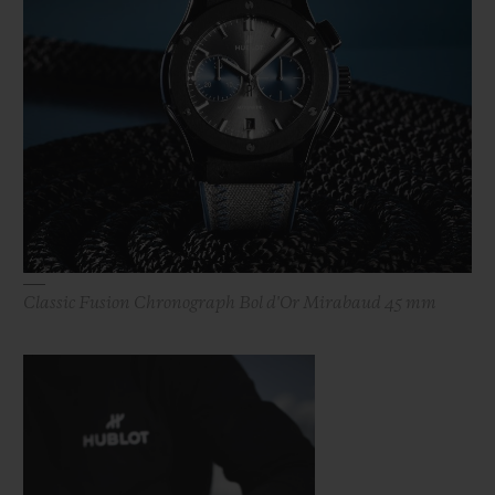
Classic Fusion Chronograph Bol d'Or Mirabaud 45 mm