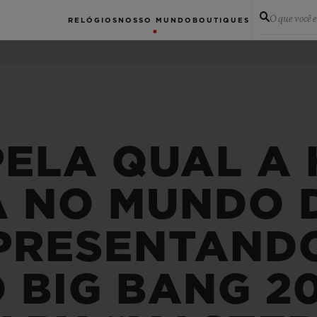
O que você 
RELÓGIOS
NOSSO MUNDO
BOUTIQUES
PELA QUAL A 
 NO MUNDO 
APRESENTAND
 BIG BANG 2