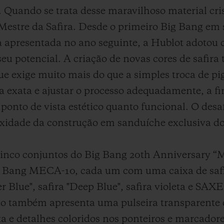
 Quando se trata desse maravilhoso material cri
estre da Safira. Desde o primeiro Big Bang em s
ida apresentada no ano seguinte, a Hublot adotou
seu potencial. A criação de novas cores de safira
que exige muito mais do que a simples troca de p
a exata e ajustar o processo adequadamente, a f
 ponto de vista estético quanto funcional. O desa
idade da construção em sanduíche exclusiva do
cinco conjuntos do Big Bang 20th Anniversary “M
g Bang MECA-10, cada um com uma caixa de saf
ter Blue", safira "Deep Blue", safira violeta e S
to também apresenta uma pulseira transparente
a e detalhes coloridos nos ponteiros e marcadore