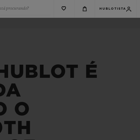
está procurando?
HUBLOTISTA
HUBLOT É
DA
O O
0TH