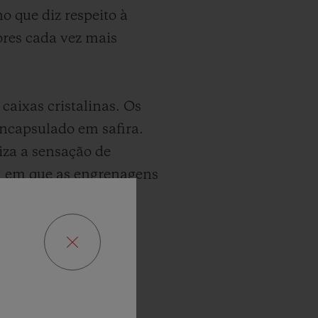
 que diz respeito à
ores cada vez mais
aixas cristalinas. Os
ncapsulado em safira.
za a sensação de
, em que as engrenagens
cha de 10 dias é
ios mecânicos, que
ne exclusiva para os
 um painel