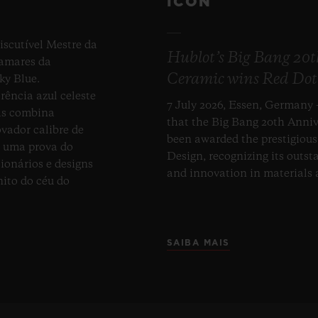
ICON
iscutível Mestre da
Hublot’s Big Bang 20
tamares da
Ceramic wins Red Dot
ky Blue.
ência azul celeste
7 July 2026, Essen, Germany 
ças combina
that the Big Bang 20th Anni
vador calibre de
been awarded the prestigiou
é uma prova do
Design, recognizing its outst
ionários e designs
and innovation in materials
nito do céu do
SAIBA MAIS