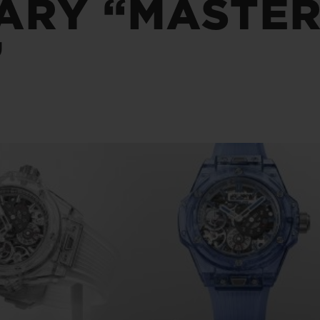
ARY “MASTER
BIG BANG
SPIRI
D
PEACH CERAMIC
ESSE
”
EXCLUS
HUBLOTISTA E
ENTREGA PROGRAMADA
ENTREGA E DEV
ANTIA ESTENDIDA
DE CORTES
CONTATO
E