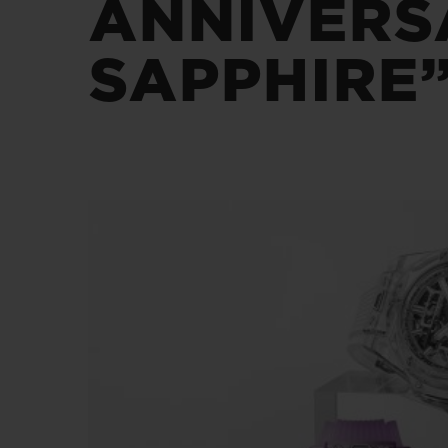
ANNIVERS
BIG BANG
SUMMER MULTI-COLORE
CERAMIC
SAPPHIRE
SERVIÇIOS EXCLUSIVOS
GARANTIA 5+5
GAR