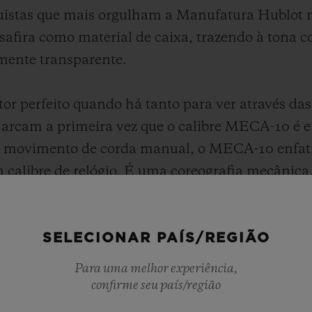
istas que mais orgulham a Manufatura Hublot no
safira como material de caixa, trazendo à tona c
mente transparente.
perfeito quando há tanto para ver através das c
arcam a primeira vez que o calibre MECA-10 é e
movimento de corda manual, o MECA-10 enfati
calibre de relógio. É uma coreografia mecânica
onfiguração. Sua impressionante reserva de mar
istema de cremalheira raramente visto em relóg
SELECIONAR PAÍS/REGIÃO
inear engatada em uma engrenagem circular.
Para uma melhor experiência,
em um único conjunto, a Hublot criou uma vitri
confirme seu país/região
Anniversary “Master of Sapphire” incorporando