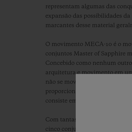
representam algumas das conqu
expansão das possibilidades da 
marcantes desse material geral
O movimento MECA-10 é o motor 
conjuntos Master of Sapphire m
Concebido como nenhum outro 
arquitetura e movimento em um 
não se movem todas na mesma c
proporcionada por meio de um s
consiste em uma engrenagem l
Com tantas peças emblemáticas 
cinco conjuntos Big Bang 20th 