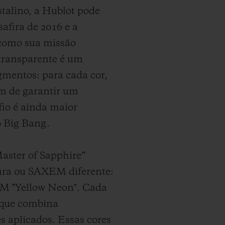
stalino, a Hublot pode
afira de 2016 e a
 como sua missão
 transparente é um
igmentos: para cada cor,
im de garantir um
fio é ainda maior
 Big Bang.
aster of Sapphire”
ira ou SAXEM diferente:
AXEM "Yellow Neon". Cada
 que combina
s aplicados. Essas cores