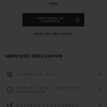
33MM
ADICIONAR AO
CARRINHO
MARCAR UMA VISITA
SERVIÇOS EXCLUSIVOS
+
GARANTIA 5+5
Todos os relógios adquiridos a partir de 1º de janeiro de
HUBLOTISTA E GARANTIA
+
2026 se beneficiam de uma garantia internacional de 5
ESTENDIDA
anos.
Entre para a nossa comunidade para estender a
SAIBA MAIS
+
ENTREGA PROGRAMADA
garantia do seu relógio por 5 anos adicionais (aplicam-se