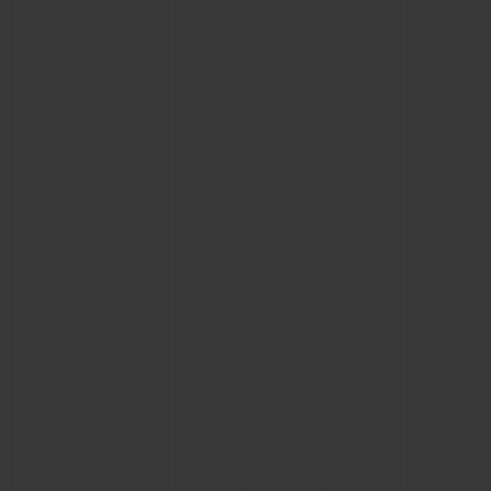
BIG BANG
BIG BANG
SPIRIT OF BIG
SUMMER MULTI-
PEACH CERAMIC
ESSENTIAL T
COLORED CERAMIC
EXCLUSIVID
ONLINE
SERVIÇIOS EXCLUSIVOS
GARANTIA 5+5
HUBLOTISTA E GARANTIA ESTENDIDA
ENTREGA PROGRAMADA
ENTREGA E DEVOLUÇÕES DE CORTESIA
PAGAMENTO SEGURO
EMBALAGEM DE PRESENTES