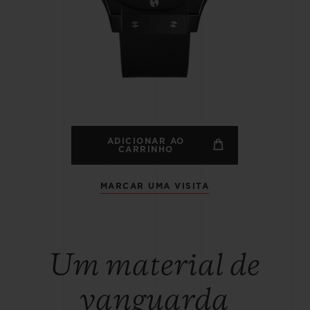
BIG BANG
SPIRI
D
PEACH CERAMIC
ESSE
EXCLUS
HUBLOTISTA E
ENTREGA PROGRAMADA
ENTREGA E DEV
ANTIA ESTENDIDA
DE CORTES
ADICIONAR AO
CARRINHO
MARCAR UMA VISITA
CONTATO
E
Um material de
vanguarda