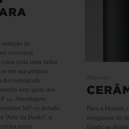
PARA
o coração do
om conceitos
t criou toda uma linha
os em sua própria
Materiais
a do cronógrafo
CERÂ
marcha sem igual dos
 MP-11. Abordagem
arriletes MP-05 dotado
Para a Hublot, 
a “Arte da Fusão”, a
integrante do d
rfeita entre
fundir ao desi