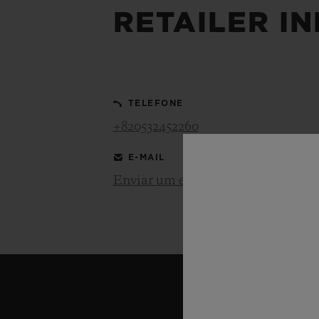
RETAILER I
BIG BANG
SUMMER MULTI-COLORE
CERAMIC
SERVIÇIOS EXCLUSIVOS
TELEFONE
+820532452260
GARANTIA 5+5
GAR
E-MAIL
Enviar um e-mail