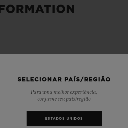
NFORMATION
BIG BANG
SPIRI
D
PEACH CERAMIC
ESSE
EXCLUS
HUBLOTISTA E
ENTREGA PROGRAMADA
ENTREGA E DEV
ANTIA ESTENDIDA
DE CORTES
SELECIONAR PAÍS/REGIÃO
CONTATO
E
Para uma melhor experiência,
confirme seu país/região
ESTADOS UNIDOS