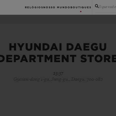
O que você 
RELÓGIOS
NOSSO MUNDO
BOUTIQUES
HYUNDAI DAEGU
DEPARTMENT STOR
23:37
Gyesan-dong 1-ga, Jung-gu,, Daegu, 700-082