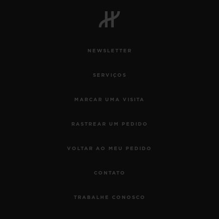
BIG BANG
BIG BANG
SPIRIT OF BIG
SUMMER MULTI-
PEACH CERAMIC
ESSENTIAL T
COLORED CERAMIC
EXCLUSIVID
ONLINE
NEWSLETTER
SERVIÇIOS EXCLUSIVOS
SERVIÇOS
GARANTIA 5+5
MARCAR UMA VISITA
HUBLOTISTA E GARANTIA ESTENDIDA
RASTREAR UM PEDIDO
ENTREGA PROGRAMADA
VOLTAR AO MEU PEDIDO
ENTREGA E DEVOLUÇÕES DE CORTESIA
CONTATO
PAGAMENTO SEGURO
TRABALHE CONOSCO
EMBALAGEM DE PRESENTES