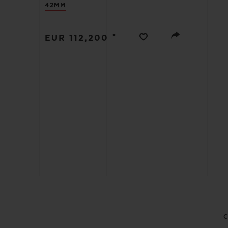
42MM
BIG BANG
SUMMER MULTI-COLORE
CERAMIC
•
EUR 112,200
SERVIÇIOS EXCLUSIVOS
GARANTIA 5+5
GAR