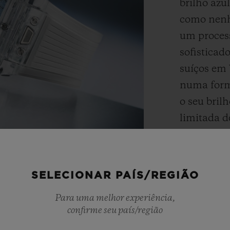
brilho azu
como nenh
um process
sofisticad
suíços em 
numa forma
o seu bril
limitada d
de ródio a
ósmio no 
SELECIONAR PAÍS/REGIÃO
Para uma melhor experiência,
confirme seu país/região