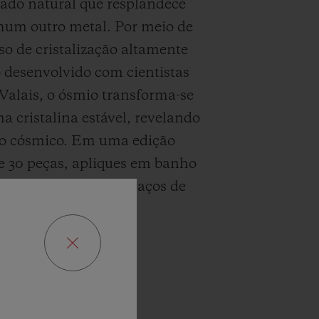
lado natural que resplandece
um outro metal. Por meio de
o de cristalização altamente
o desenvolvido com cientistas
Valais, o ósmio transforma-se
 cristalina estável, revelando
ho cósmico. Em uma edição
e 30 peças, apliques em banho
lternam-se com estilhaços de
mostrador.