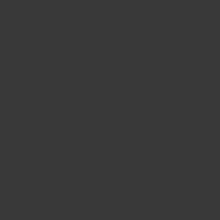
BIG BANG
BIG BANG
SPIRIT OF BIG
SUMMER MULTI-
PEACH CERAMIC
ESSENTIAL T
COLORED CERAMIC
EXCLUSIVID
ONLINE
SERVIÇIOS EXCLUSIVOS
GARANTIA 5+5
HUBLOTISTA E GARANTIA ESTENDIDA
ENTREGA PROGRAMADA
ENTREGA E DEVOLUÇÕES DE CORTESIA
PAGAMENTO SEGURO
EMBALAGEM DE PRESENTES