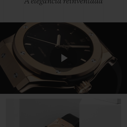
A elegância reinventada
Play
Video