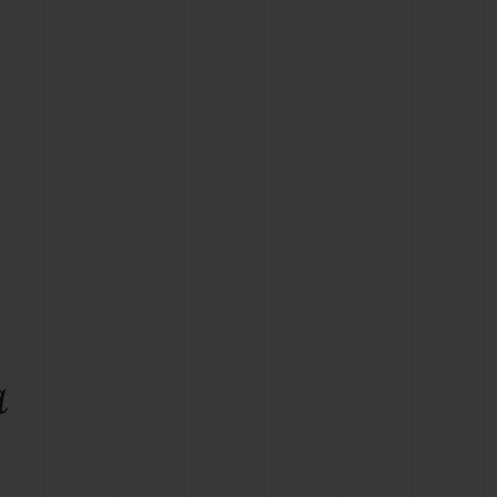
T OF BIG BANG
BIG BANG
NTIAL TAUPE
RELOADED ALL BLACK
IVIDADE ONLINE
OLUÇÕES
PAGAMENTO SEGURO
EMBALAGEM DE
IA
PRESENTES
NCONTRAR UMA BOUTIQUE
a