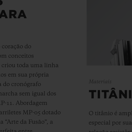
S
PARA
o coração do
om conceitos
t criou toda uma linha
os em sua própria
Materiais
a do cronógrafo
TITÂN
marcha sem igual dos
 MP-11. Abordagem
arriletes MP-05 dotado
O titânio é amp
a “Arte da Fusão”, a
especial por su
rfeita entre