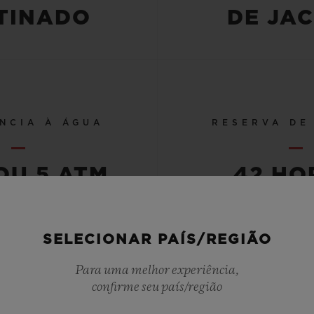
TINADO
DE JA
NCIA À ÁGUA
RESERVA DE
OU 5 ATM
42 HO
SELECIONAR PAÍS/REGIÃO
VER TODAS ESPECIFICAÇÕES
Para uma melhor experiência,
confirme seu país/região