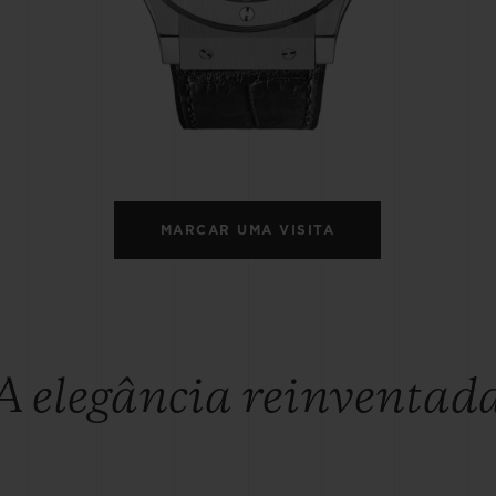
BIG BANG
SPIRI
D
PEACH CERAMIC
ESSE
EXCLUS
HUBLOTISTA E
ENTREGA PROGRAMADA
ENTREGA E DEV
ANTIA ESTENDIDA
DE CORTES
MARCAR UMA VISITA
CONTATO
E
A elegância reinventad