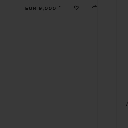
BIG BANG
•
EUR 9,000
SUMMER MULTI-COLORE
CERAMIC
SERVIÇIOS EXCLUSIVOS
GARANTIA 5+5
GAR