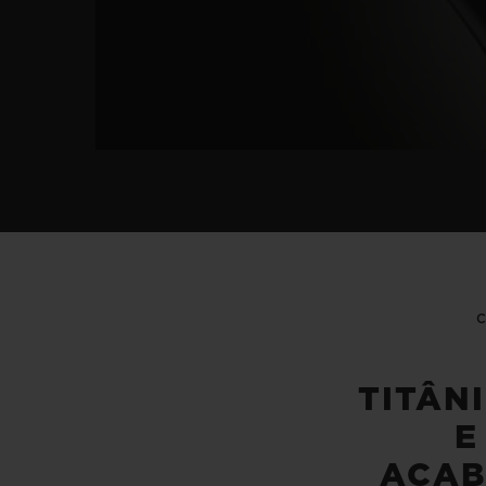
TITÂN
E
ACA