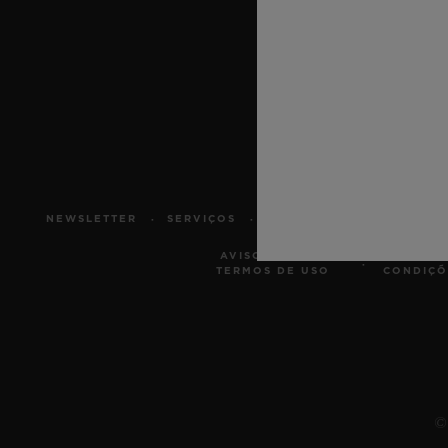
BIG BANG
SUMMER MULTI-COLORE
CERAMIC
SERVIÇIOS EXCLUSIVOS
GARANTIA 5+5
GAR
NEWSLETTER
SERVIÇOS
MARCAR UMA VISITA
AVISO LEGAL E
TER
TERMOS DE USO
CONDIÇÕ
© 