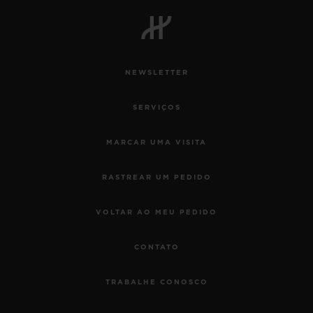
BIG BANG
BIG BANG
SPIRIT OF BIG
SUMMER MULTI-
PEACH CERAMIC
ESSENTIAL T
COLORED CERAMIC
EXCLUSIVID
ONLINE
NEWSLETTER
SERVIÇIOS EXCLUSIVOS
SERVIÇOS
GARANTIA 5+5
MARCAR UMA VISITA
HUBLOTISTA E GARANTIA ESTENDIDA
RASTREAR UM PEDIDO
ENTREGA PROGRAMADA
VOLTAR AO MEU PEDIDO
ENTREGA E DEVOLUÇÕES DE CORTESIA
CONTATO
PAGAMENTO SEGURO
TRABALHE CONOSCO
EMBALAGEM DE PRESENTES