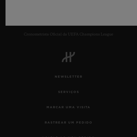
8
Cronometrista Oficial da UEFA Champions League
NEWSLETTER
SERVIÇOS
MARCAR UMA VISITA
RASTREAR UM PEDIDO