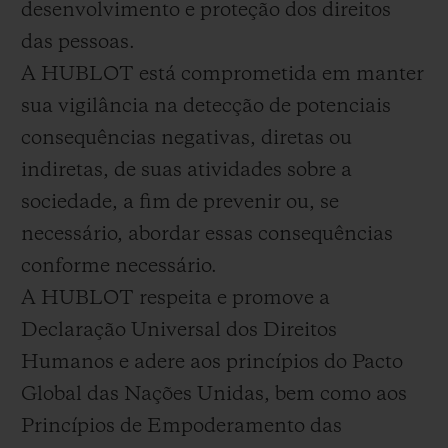
desenvolvimento e proteção dos direitos
BIG BANG
BIG BANG
SPIRIT OF BIG
SUMMER MULTI-
PEACH CERAMIC
ESSENTIAL T
das pessoas.
COLORED CERAMIC
EXCLUSIVID
A HUBLOT está comprometida em manter
ONLINE
sua vigilância na detecção de potenciais
SERVIÇIOS EXCLUSIVOS
consequências negativas, diretas ou
indiretas, de suas atividades sobre a
GARANTIA 5+5
sociedade, a fim de prevenir ou, se
necessário, abordar essas consequências
HUBLOTISTA E GARANTIA ESTENDIDA
conforme necessário.
ENTREGA PROGRAMADA
A HUBLOT respeita e promove a
Declaração Universal dos Direitos
ENTREGA E DEVOLUÇÕES DE CORTESIA
Humanos e adere aos princípios do Pacto
Global das Nações Unidas, bem como aos
PAGAMENTO SEGURO
Princípios de Empoderamento das
EMBALAGEM DE PRESENTES