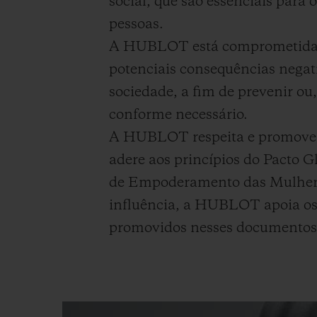
social, que são essenciais para 
BIG BANG
pessoas.
SUMMER MULTI-COLORE
CERAMIC
A HUBLOT está comprometida e
potenciais consequências negativ
SERVIÇIOS EXCLUSIVOS
sociedade, a fim de prevenir ou
conforme necessário.
GARANTIA 5+5
A HUBLOT respeita e promove 
GAR
adere aos princípios do Pacto 
de Empoderamento das Mulheres
influência, a HUBLOT apoia os 
promovidos nesses documentos