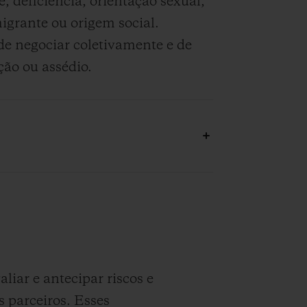
, deficiência, orientação sexual,
migrante ou origem social.
de negociar coletivamente e de
ção ou assédio.
iar e antecipar riscos e
 parceiros. Esses