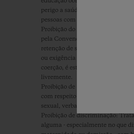
educação obrigatória é superior a
perigo a saúde física, mental ou 
pessoas com menos de 18 anos.
Proibição do trabalho forçado/co
pela Convenção nº 29 da OIT, esc
retenção de salários, horas extr
ou exigência de trabalhadores pa
coerção, é estritamente proibido.
livremente.
Proibição de assédio e abuso: Tr
com respeito e dignidade. Não to
sexual, verbal ou psicológico, to
Proibição de discriminação: Trat
alguma - especialmente no que diz