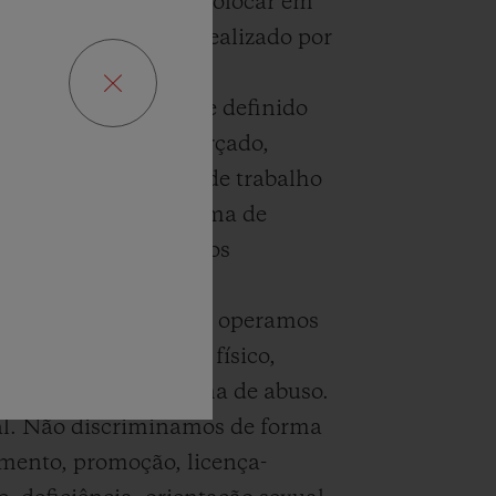
r trabalho que possa colocar em
ianças não deve ser realizado por
compulsório conforme definido
bem como trabalho forçado,
idade ou permissões de trabalho
 a qualquer outra forma de
ou deixar seus empregos
munidades locais onde operamos
o corporal, assédio físico,
u qualquer outra forma de abuso.
ual. Não discriminamos de forma
amento, promoção, licença-