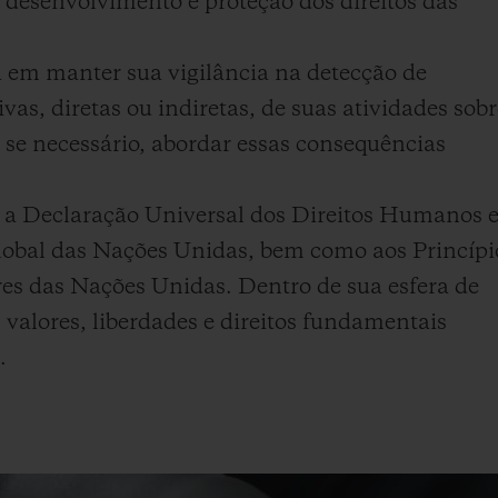
o desenvolvimento e proteção dos direitos das
BIG BANG
SPIRI
D
PEACH CERAMIC
ESSE
m manter sua vigilância na detecção de
EXCLUS
as, diretas ou indiretas, de suas atividades sobr
, se necessário, abordar essas consequências
HUBLOTISTA E
ENTREGA PROGRAMADA
ENTREGA E DEV
a Declaração Universal dos Direitos Humanos 
ANTIA ESTENDIDA
DE CORTES
Global das Nações Unidas, bem como aos Princípi
 das Nações Unidas. Dentro de sua esfera de
valores, liberdades e direitos fundamentais
CONTATO
E
.