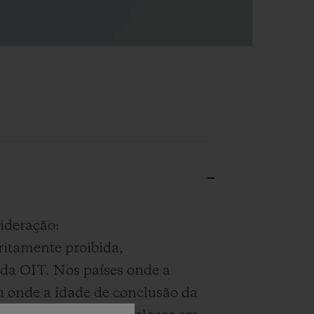
ideração:
ritamente proibida,
 da OIT. Nos países onde a
ou onde a idade de conclusão da