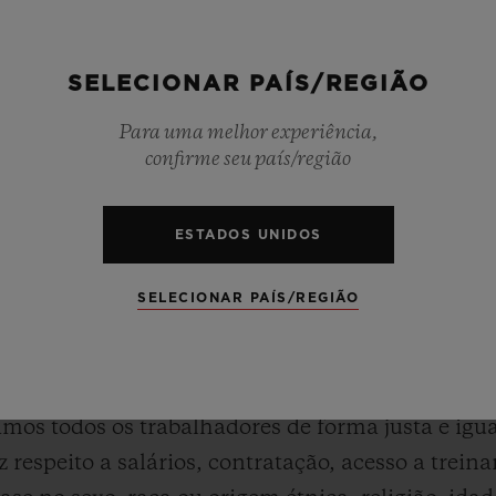
 16 anos, essa idade mais alta se aplica. Qualque
moral, a segurança ou os princípios morais das cr
SELECIONAR PAÍS/REGIÃO
mpulsório: Qualquer uso de trabalho forçado ou 
Para uma melhor experiência,
ravidão, servidão ou tráfico de seres humanos, 
confirme seu país/região
as compulsórias, retenção de documentos de ident
ra fornecer um pagamento adiantado ou recorrer
ESTADOS UNIDOS
 Todos os trabalhadores têm o direito de aceitar 
SELECIONAR PAÍS/REGIÃO
atamos nossos funcionários, contratados e as co
leramos nem praticamos qualquer forma de puniçã
rtura, tratamento cruel, desumano e degradante o
amos todos os trabalhadores de forma justa e ig
 respeito a salários, contratação, acesso a trein