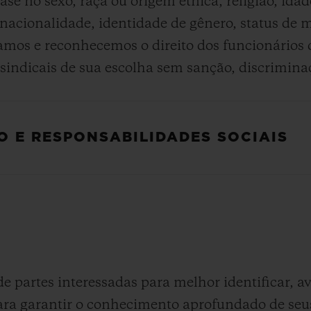
e no sexo, raça ou origem étnica, religião, idade
al, nacionalidade, identidade de gênero, status de 
amos e reconhecemos o direito dos funcionários 
s sindicais de sua escolha sem sanção, discrimina
O E RESPONSABILIDADES SOCIAIS
artes interessadas para melhor identificar, aval
ara garantir o conhecimento aprofundado de seus