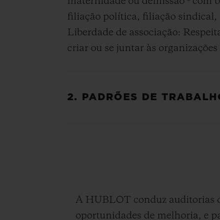
maternidade ou demissão - com bas
filiação política, filiação sindic
Liberdade de associação: Respeit
criar ou se juntar às organizaçõe
2. PADRÕES DE TRABALH
A HUBLOT conduz auditorias de p
oportunidades de melhoria, e p