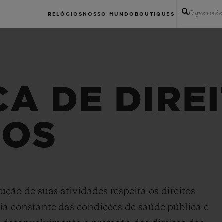
O que você 
RELÓGIOS
NOSSO MUNDO
BOUTIQUES
CA DE DIRE
OS
o de suas atividades respeita os direitos
ia constante das condições de saúde pública e