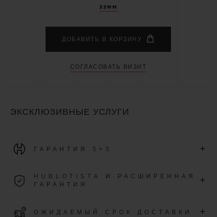
33MM
ДОБАВИТЬ В КОРЗИНУ
СОГЛАСОВАТЬ ВИЗИТ
ЭКСКЛЮЗИВНЫЕ УСЛУГИ
+
ГАРАНТИЯ 5+5
На все часы, приобретенные начиная с первого января
HUBLOTISTA И РАСШИРЕННАЯ
+
2026 года, распространяется международная гарантия
ГАРАНТИЯ
сроком на 5 лет.
Присоединитесь к нашему сообществу, чтобы получить
УЗНАТЬ БОЛЬШЕ
+
ОЖИДАЕМЫЙ СРОК ДОСТАВКИ
дополнительные 5 лет гарантии (при соблюдении условий)