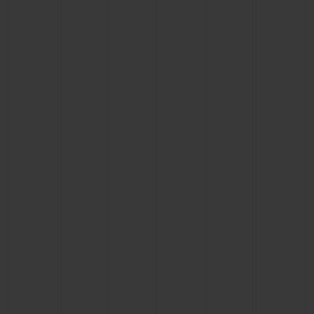
BIG BANG
BIG BANG
SPIRIT OF BIG
SUMMER MULTI-
PEACH CERAMIC
ESSENTIAL T
COLORED CERAMIC
ЭКСКЛЮЗИВ
ОНЛАЙН-
ПРОДАЖА
ЭКСКЛЮЗИВНЫЕ УСЛУГИ
ГАРАНТИЯ 5+5
HUBLOTISTA И РАСШИРЕННАЯ ГАРАНТИЯ
ОЖИДАЕМЫЙ СРОК ДОСТАВКИ
БЕСПЛАТНАЯ ДОСТАВКА И ВОЗВРАТ
БЕЗОПАСНАЯ ОПЛАТА