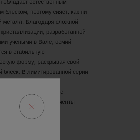
н обладает естественным
м блеском, поэтому сияет, как ни
й металл. Благодаря сложной
 кристаллизации, разработанной
ми учеными в Вале, осмий
ся в стабильную
ескую форму, раскрывая свой
й блеск. В лимитированной серии
мпляров на циферблате
 накладные элементы с
ным покрытием и фрагменты