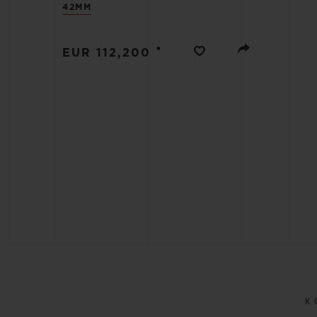
42MM
BIG BANG
SUMMER MULTI-COLORE
CERAMIC
•
EUR 112,200
ЭКСКЛЮЗИВНЫЕ УСЛУГИ
ГАРАНТИЯ 5+5
РАСШ
К