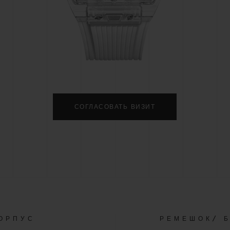
BIG BANG
SPIRI
D
PEACH CERAMIC
ESSE
ЭКСКЛЮЗИВН
HUBLOTISTA И
ОЖИДАЕМЫЙ СРОК
БЕСПЛАТНАЯ ДОС
ИРЕННАЯ ГАРАНТИЯ
ДОСТАВКИ
ВОЗВРАТ
СОГЛАСОВАТЬ ВИЗИТ
КОНТАКТЫ
ОРПУС
РЕМЕШОК/ 