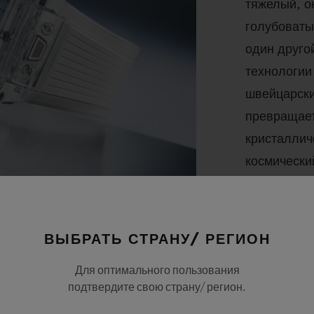
тяжелый, о
голубоваты
один друго
технологии
швейцарски
превращает
кристаллич
космически
из 30 экзе
чередуются
родирован
ВЫБРАТЬ СТРАНУ/ РЕГИОН
осмия.
Для оптимального пользования
подтвердите свою страну/ регион.