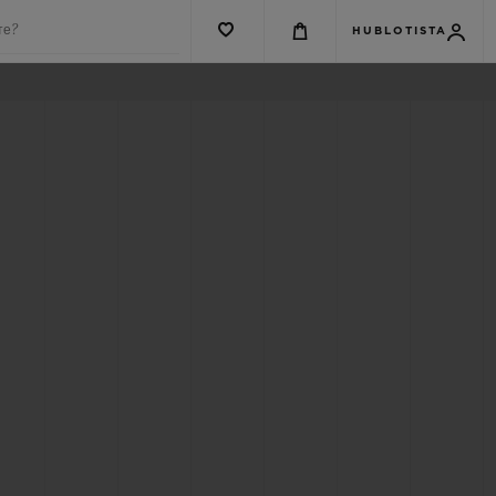
те?
HUBLOTISTA