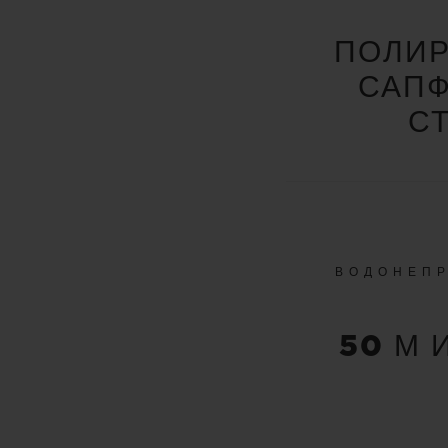
ПОЛИ
САП
С
ВОДОНЕП
50 М 