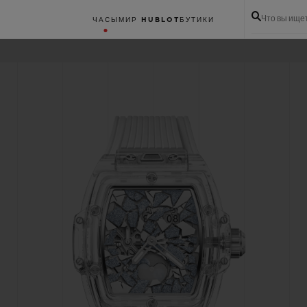
Что вы ище
ЧАСЫ
МИР HUBLOT
БУТИКИ