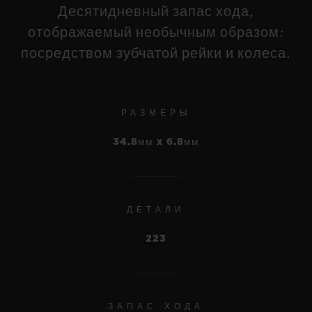
Десятидневный запас хода,
UNICO KING GOLD
CERAMIC 44 MM
отображаемый необычным образом:
посредством зубчатой рейки и колеса.
•
JPY 6,138,000
BIG BANG
MECA-10 TITANIUM 42
MM
РАЗМЕРЫ
34.8мм x 6.8мм
•
JPY 3,388,000
ДЕТАЛИ
223
ЗАПАС ХОДА