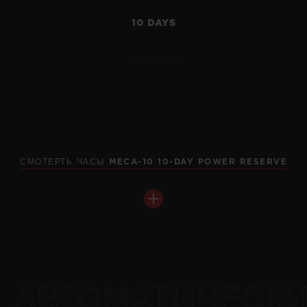
10 DAYS
SQUARE BANG
UNICO TITANIUM 42 MM
СМОТЕРТЬ ЧАСЫ MECA-10 10-DAY POWER RESERVE
•
JPY 3,542,000
BIG BANG
MECA-10 KING GOLD 42
MM
АВТОМАТИЧЕСК
•
JPY 6,292,000