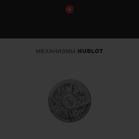
МЕХАНИЗМЫ HUBLOT
BIG BANG
TOURBILLON CHRONOGRAPH
CATHEDRAL MINUTE
REPEATER POLISHED
TITANIUM 45 MM
•
JPY 45,276,000