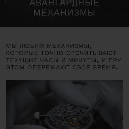
АВАНГАРДНЫЕ
BIG BANG
BIG BANG
SPIRIT OF BIG
SUMMER MULTI-
PEACH CERAMIC
ESSENTIAL T
МЕХАНИЗМЫ
COLORED CERAMIC
ЭКСКЛЮЗИВ
ОНЛАЙН-
ПРОДАЖА
ЭКСКЛЮЗИВНЫЕ УСЛУГИ
МЫ ЛЮБИМ МЕХАНИЗМЫ,
КОТОРЫЕ ТОЧНО ОТСЧИТЫВАЮТ
ГАРАНТИЯ 5+5
ТЕКУЩИЕ ЧАСЫ И МИНУТЫ, И ПРИ
ЭТОМ ОПЕРЕЖАЮТ СВОЕ ВРЕМЯ.
HUBLOTISTA И РАСШИРЕННАЯ ГАРАНТИЯ
ОЖИДАЕМЫЙ СРОК ДОСТАВКИ
БЕСПЛАТНАЯ ДОСТАВКА И ВОЗВРАТ
БЕЗОПАСНАЯ ОПЛАТА