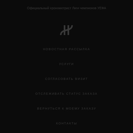
Официальный хронометрист Лиги чемпионов УЕФА
НОВОСТНАЯ РАССЫЛКА
BIG BANG
УСЛУГИ
TOURBILLON AUTOMATIC KING
GOLD CARBON 44 MM
СОГЛАСОВАТЬ ВИЗИТ
ОТСЛЕЖИВАТЬ СТАТУС ЗАКАЗА
•
JPY 17,468,000
ВЕРНУТЬСЯ К МОЕМУ ЗАКАЗУ
КОНТАКТЫ