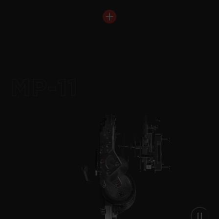
•
JPY 3,707,000
MP-11