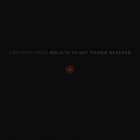
СМОТЕРТЬ ЧАСЫ MECA-10 10-DAY POWER RESERVE
BIG BANG
RELOADED ALL BLACK
44 MM
•
JPY 3,388,000
MECA-10 10 DAY
POWER