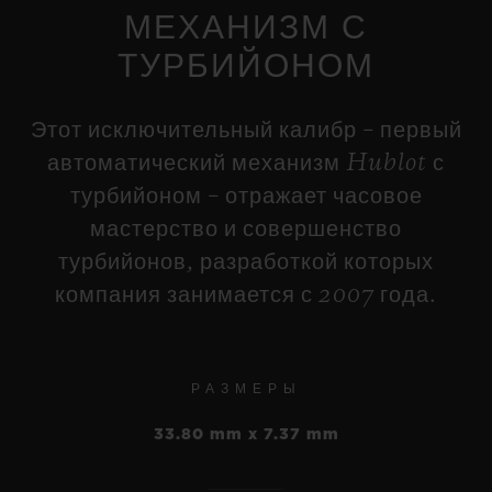
МЕХАНИЗМ С
ТУРБИЙОНОМ
•
JPY 6,138,000
BIG BANG
MECA-10 FROSTED
Этот исключительный калибр – первый
CARBON 42 MM
автоматический механизм Hublot с
турбийоном – отражает часовое
BIG BANG
•
MECA-10 TITANIUM 45
мастерство и совершенство
JPY 4,037,000
MM
турбийонов, разработкой которых
компания занимается с 2007 года.
•
JPY 3,388,000
РАЗМЕРЫ
33.80 mm x 7.37 mm