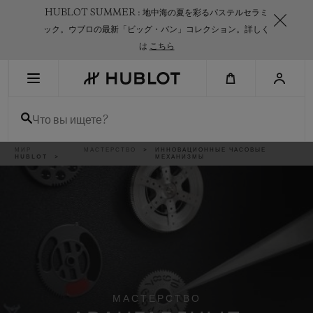
Skip
HUBLOT SUMMER : 地中海の夏を彩るパステルセラミ
to
main
ック。ウブロの最新「ビッグ・バン」コレクション。詳しく
content
は
こちら
НЕДАВНИЙ ПОИСК
Что вы ищете?
Нет недавних поисковых запросов
Breadcrumb
МИР
МАСТЕРСТВО
ИННОВАЦИОННЫЕ ЧАСОВЫЕ
НОВИНКИ
HUBLOT
МЕХАНИЗМЫ
МАСТЕРСТВО