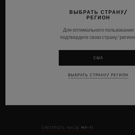
YELLOW NEON SAXEM 44 MM
ВЫБРАТЬ СТРАНУ/
ДЕТАЛИ
РЕГИОН
270
•
JPY 32,340,000
Для оптимального пользования
подтвердите свою страну/ регион
ЗАПАС ХОДА
США
14 DAYS
ВЫБРАТЬ СТРАНУ/ РЕГИОН
СМОТРЕТЬ ЧАСЫ MP-11