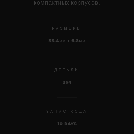
компактных корпусов.
BIG BANG
RELOADED TITANIUM
CERAMIC 44 MM
РАЗМЕРЫ
•
JPY 3,223,000
33.4мм x 6.8мм
НОВОСТИ
ДЕТАЛИ
264
ЗАПАС ХОДА
10 DAYS