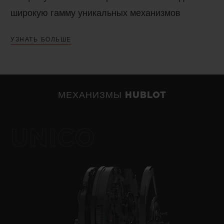
широкую гамму уникальных механизмов
собственного производства. Оригинальная
УЗНАТЬ БОЛЬШЕ
архитектура автоматического хронографа
Unico. Необычайно большой запас хода
моделей Meca-10, Tourbillon и MP-11.
Инновационный механизм MP-05 с 11
МЕХАНИЗМЫ HUBLOT
заводными барабанами, имеющий 50-дневный
запас хода. «Искусство сочетаний» Hublot
UNICO
предполагает гармонию функциональности,
архитектуры и дизайна.