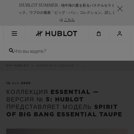
Skip
HUBLOT SUMMER : 地中海の夏を彩るパステルセラミ
to
main
ック。ウブロの最新「ビッグ・バン」コレクション。詳しく
content
は
こちら
НЕДАВНИЙ ПОИСК
Что вы ищете?
Нет недавних поисковых запросов
НОВИНКИ
Breadcrumb
МИР HUBLOT
НОВОСТИ И СОБЫТИЯ
..
12 май 2026
КОЛЛЕКЦИЯ ESSENTIAL —
ВЕРСИЯ № 5: HUBLOT
ПРЕДСТАВЛЯЕТ МОДЕЛЬ SPIRIT
OF BIG BANG ESSENTIAL TAUPE