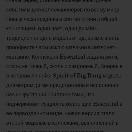
главы серии, ставшей важным ежегодным
ПОДАРОЧНЫЙ ЧЕХОЛ
событием для коллекционеров по всему миру.
Новые часы созданы в соответствии с общей
концепцией: один цвет, один дизайн,
традиционно одна модель в год, возможность
приобрести часы исключительно в интернет-
КОНТАКТЫ
магазине. Коллекция Essential задала ритм,
столь же точный, сколь и ожидаемый. Впервые
в истории линейки Spirit of Big Bang модель
диаметром 32 мм представлена в исполнении
без инкрустации бриллиантами, что
подчеркивает сущность коллекции Essential в
НАЙТИ БУТИК
ее первозданном виде. Новая версия стала
второй моделью в коллекции, выполненной в