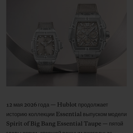
BIG BANG
BIG BANG
SPIRIT OF BIG
SUMMER MULTI-
PEACH CERAMIC
ESSENTIAL T
COLORED CERAMIC
ЭКСКЛЮЗИВ
ОНЛАЙН-
ПРОДАЖА
ЭКСКЛЮЗИВНЫЕ УСЛУГИ
ГАРАНТИЯ 5+5
HUBLOTISTA И РАСШИРЕННАЯ ГАРАНТИЯ
ОЖИДАЕМЫЙ СРОК ДОСТАВКИ
12 мая 2026 года — Hublot продолжает
БЕСПЛАТНАЯ ДОСТАВКА И ВОЗВРАТ
историю коллекции Essential выпуском модели
БЕЗОПАСНАЯ ОПЛАТА
Spirit of Big Bang Essential Taupe — пятой