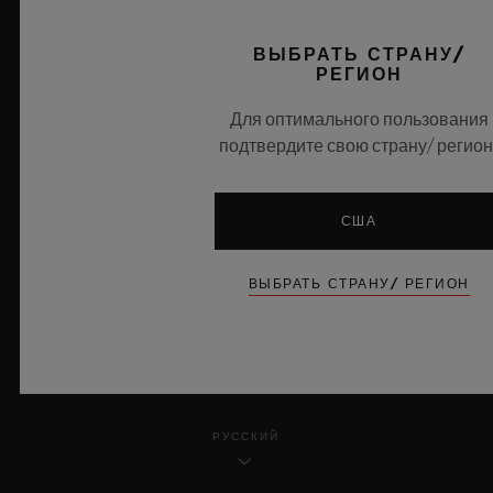
КОНФИДЕНЦИАЛЬНОСТЬ
ВЫБРАТЬ СТРАНУ/
РЕГИОН
ПРАВОВАЯ ИНФОРМАЦИЯ И УСЛОВИЯ ИСПОЛЬЗОВАНИЯ
Для оптимального пользования
подтвердите свою страну/ регион
ПРАВИЛА И УСЛОВИЯ
ЗАГОЛОВОК ЭТИЧЕСКАЯ ОТВЕТСТВЕННОСТЬ
США
ДОСТУПНОСТЬ
ВЫБРАТЬ СТРАНУ/ РЕГИОН
MSA TRANSPARENCY
КАРТА САЙТА
РУССКИЙ