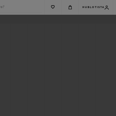
те?
HUBLOTISTA