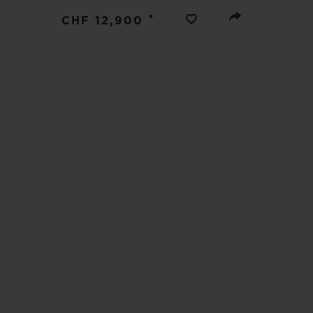
BIG BANG
•
CHF 12,900
SUMMER MULTI-COLORE
CERAMIC
ЭКСКЛЮЗИВНЫЕ УСЛУГИ
ГАРАНТИЯ 5+5
РАСШ