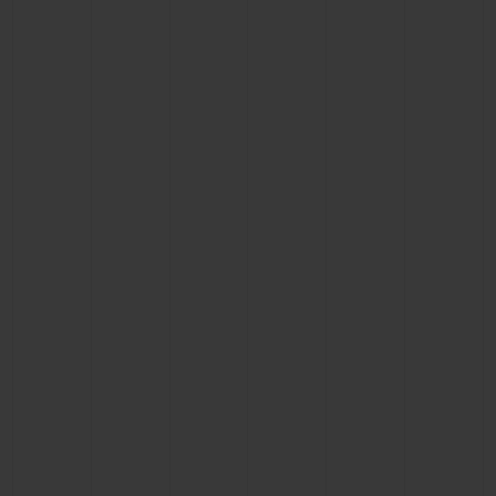
BIG BANG
BIG BANG
SPIRIT OF BIG
SUMMER MULTI-
PEACH CERAMIC
ESSENTIAL T
COLORED CERAMIC
ЭКСКЛЮЗИВ
ОНЛАЙН-
ПРОДАЖА
ЭКСКЛЮЗИВНЫЕ УСЛУГИ
ГАРАНТИЯ 5+5
HUBLOTISTA И РАСШИРЕННАЯ ГАРАНТИЯ
ОЖИДАЕМЫЙ СРОК ДОСТАВКИ
БЕСПЛАТНАЯ ДОСТАВКА И ВОЗВРАТ
БЕЗОПАСНАЯ ОПЛАТА