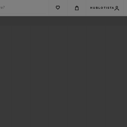
те?
HUBLOTISTA