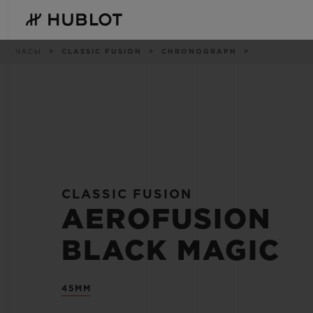
Skip
to
main
content
Breadcrumb
ЧАСЫ
CLASSIC FUSION
CHRONOGRAPH
НЕДАВНИЙ ПОИСК
НОВИНКИ
Нет недавних поисковых
запросов
CLASSIC FUSION
AEROFUSION
BLACK MAGIC
45MM