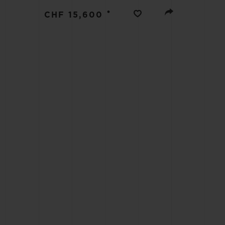
BIG BANG
•
CHF 15,600
SUMMER MULTI-COLORE
CERAMIC
ЭКСКЛЮЗИВНЫЕ УСЛУГИ
ГАРАНТИЯ 5+5
РАСШ