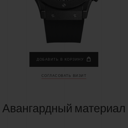
BIG BANG
SPIRI
D
PEACH CERAMIC
ESSE
ЭКСКЛЮЗИВН
HUBLOTISTA И
ОЖИДАЕМЫЙ СРОК
БЕСПЛАТНАЯ ДОС
ИРЕННАЯ ГАРАНТИЯ
ДОСТАВКИ
ВОЗВРАТ
ДОБАВИТЬ В КОРЗИНУ
СОГЛАСОВАТЬ ВИЗИТ
КОНТАКТЫ
Авангардный материал