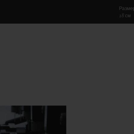
Разме
18 см