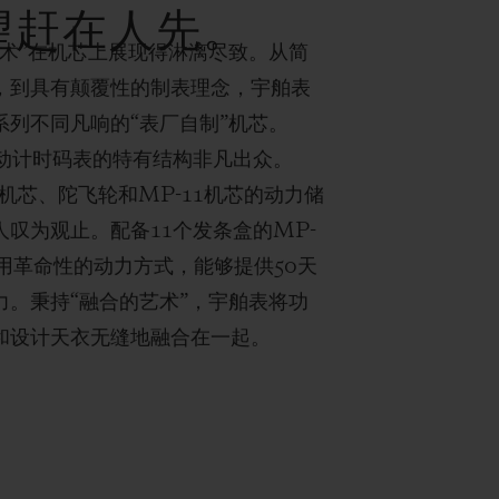
望赶在人先。
艺术”在机芯上展现得淋漓尽致。从简
，到具有颠覆性的制表理念，宇舶表
系列不同凡响的“表厂自制”机芯。
o自动计时码表的特有结构非凡出众。
10机芯、陀飞轮和MP-11机芯的动力储
人叹为观止。配备11个发条盒的MP-
采用革命性的动力方式，能够提供50天
力。秉持“融合的艺术”，宇舶表将功
和设计天衣无缝地融合在一起。