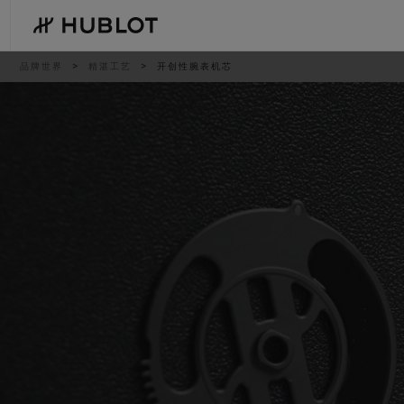
Skip
to
main
content
痕
品牌世界
精湛工艺
开创性腕表机芯
迹
最近搜索
新品腕表
无最近搜索记录
BIG BANG系列