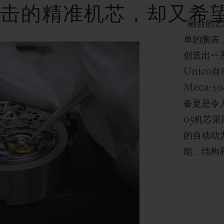
可击的精准机芯，却又希
“融合的
单的腕表
创造出一
Unic
Meca-
备更是令
05机芯
的自动动
能、结构