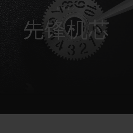
桃粉色陶瓷
ESSENTIAL灰褐
RELOADE
精湛工艺
在线专售
先锋机芯
TA
预期交付
免费配送与退换货
安全支付
礼品
长质
查找专卖店