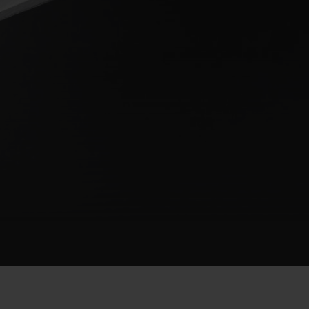
D全黑腕表
小袋