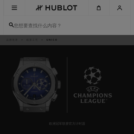
Skip
to
main
content
您想要查找什么内容？
痕
品牌世界
精湛工艺
UNICO
最近搜索
迹
无最近搜索记录
新品腕表
6
欧洲冠军联赛官方计时器