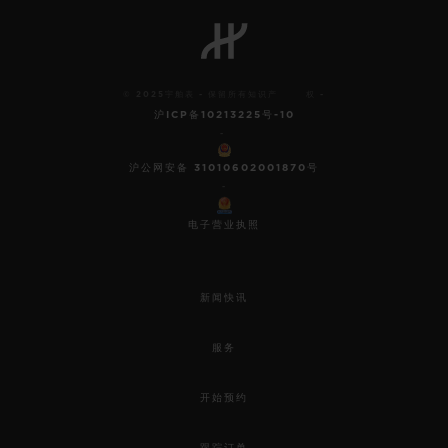
BIG BANG系列
BIG BANG系列
BIG BANG灵魂
夏日多彩陶瓷
桃粉色陶瓷
ESSENTIAL
在线专售
© 2025宇舶表 - 保留所有知识产 权 -
专属服务
沪ICP备10213225号-10
-
5+5 质保
沪公网安备 31010602001870号
-
加入HUBLOTISTA俱乐部，即可延长质保
电子营业执照
预期交付
新闻快讯
免费配送与退换货
服务
安全支付
开始预约
礼品小袋
跟踪订单