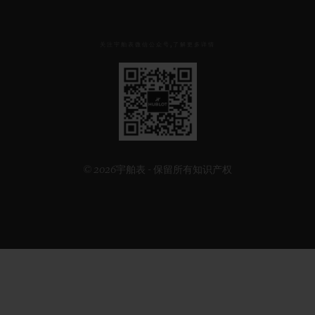
关注宇舶表微信公众号,了解更多详情
见
下
方
二
维
码
© 2026宇舶表 - 保留所有知识产权