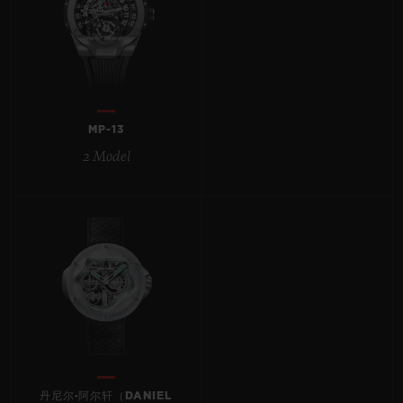
BIG BANG系列
BIG BANG系列
BIG BANG灵魂
夏日多彩陶瓷
桃粉色陶瓷
ESSENTIAL
在线专售
专属服务
MP-13
5+5 质保
2 Model
加入HUBLOTISTA俱乐部，即可延长质保
预期交付
免费配送与退换货
安全支付
礼品小袋
丹尼尔·阿尔轩（DANIEL