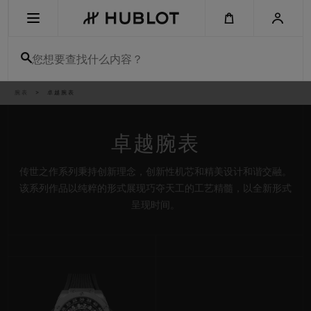
Skip
to
main
content
您想要查找什么内容？
痕
腕表
卓越腕表
最近搜索
迹
无最近搜索记录
卓越腕表
新品腕表
传世之作系列秉持创新理念，创新性机芯和精美设计和谐交融。
该系列作品以纯粹的形式展现巧夺天工的工艺精髓，以全新形式
呈现时间。