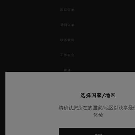
跟踪订单
退回订单
联系我们
工作机会
媒体
隐私
选择国家/地区
法律声明与使用条款
请确认您所在的国家/地区以获享最
体验
条款与条件
道德承诺