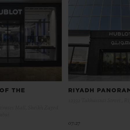
OF THE
RIYADH PANORA
12332 Takhassusi Street , Ri
mirates Mall, Sheikh Zayed
Dubai
07:27