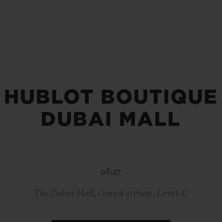
桃粉色陶瓷
ESSENTIAL灰褐
RELOADE
在线专售
TA
预期交付
免费配送与退换货
安全支付
礼品
长质
HUBLOT BOUTIQUE
DUBAI MALL
查找专卖店
08:27
The Dubai Mall, Grand atrium, Level-G