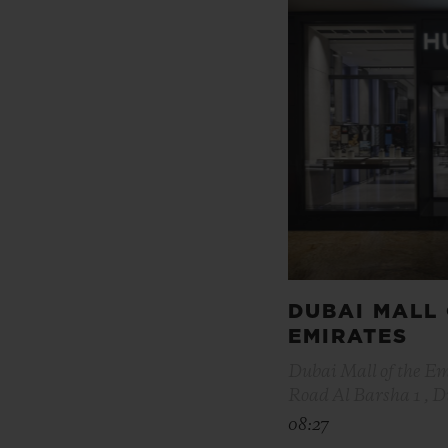
DUBAI MALL 
EMIRATES
Dubai Mall of the E
Road Al Barsha 1 , 
08:27