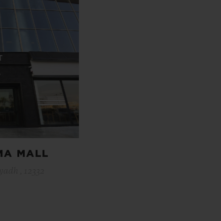
MA MALL
yadh , 12332