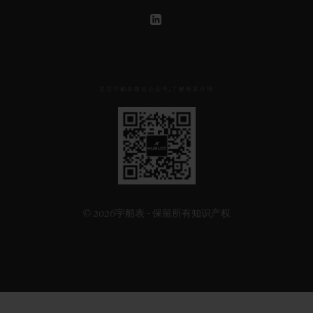
关注宇舶表微信公众号,了解更多详情
见
下
方
二
维
码
© 2026宇舶表 - 保留所有知识产权