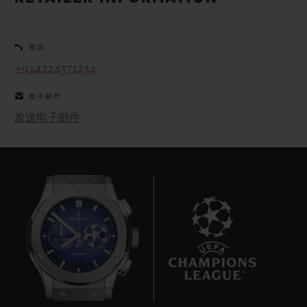
BIG BANG系列
BIG BANG系列
BIG BANG灵魂
夏日多彩陶瓷
桃粉色陶瓷
ESSENTIAL
在线专售
电话
+914224371234
专属服务
电子邮件
5+5 质保
发送电子邮件
加入HUBLOTISTA俱乐部，即可延长质保
预期交付
免费配送与退换货
安全支付
7
礼品小袋