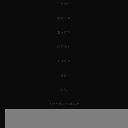
开始预约
跟踪订单
退回订单
联系我们
工作机会
媒体
隐私
法律声明与使用条款
条款与条件