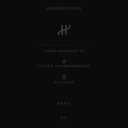
欧洲冠军联赛官方计时器
联系我们
© 2025宇舶表 - 保留所有知识产 权 -
沪ICP备10213225号-10
-
沪公网安备 31010602001870号
-
电子营业执照
查找专卖店
新闻快讯
服务