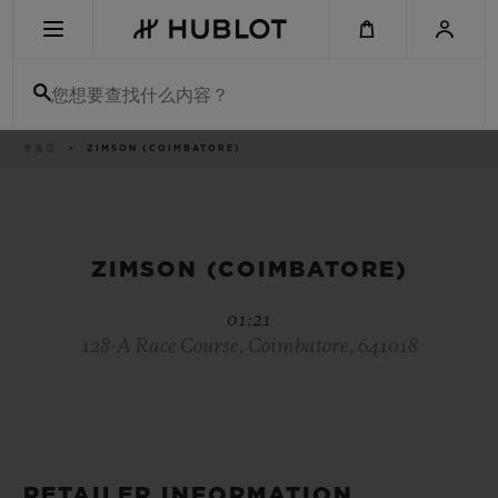
Skip
to
main
content
您想要查找什么内容？
痕
专卖店
ZIMSON (COIMBATORE)
最近搜索
迹
无最近搜索记录
新品腕表
ZIMSON (COIMBATORE)
01:21
128-A Race Course, Coimbatore, 641018
RETAILER INFORMATION