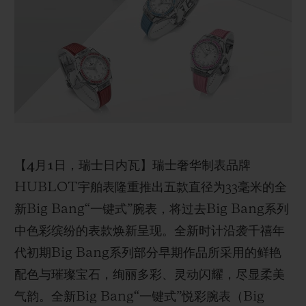
BIG BANG系列
BIG BANG系列
BIG BANG灵魂
夏日多彩陶瓷
桃粉色陶瓷
ESSENTIAL
在线专售
专属服务
5+5 质保
加入HUBLOTISTA俱乐部，即可延长质保
【4月1日，瑞士日内瓦】
瑞士奢华制表品牌
HUBLOT宇舶表隆重推出五款直径为33毫米的全
预期交付
新Big Bang“一键式”腕表，将过去Big Bang系列
免费配送与退换货
中色彩缤纷的表款焕新呈现。全新时计沿袭千禧年
代初期Big Bang系列部分早期作品所采用的鲜艳
安全支付
配色与璀璨宝石，绚丽多彩、灵动闪耀，尽显柔美
气韵。全新Big Bang“一键式”悦彩腕表（Big
礼品小袋