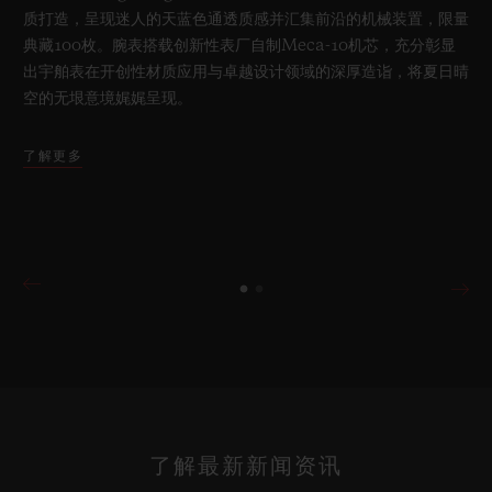
质打造，呈现迷人的天蓝色通透质感并汇集前沿的机械装置，限量
典藏100枚。腕表搭载创新性表厂自制Meca-10机芯，充分彰显
出宇舶表在开创性材质应用与卓越设计领域的深厚造诣，将夏日晴
空的无垠意境娓娓呈现。
了解更多
了解最新新闻资讯