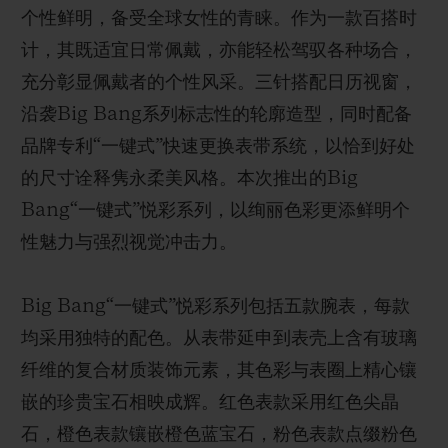
个性鲜明，备受全球女性的青睐。作为一款百搭时
计，其既适宜日常佩戴，亦能轻松驾驭各种场合，
充分彰显佩戴者的个性风采。三针搭配日历视窗，
沿袭Big Bang系列标志性的轮廓造型，同时配备
品牌专利“一键式”快速更换表带系统，以恰到好处
的尺寸诠释隽永柔美风格。本次推出的Big
Bang“一键式”悦彩系列，以绚丽色彩更添鲜明个
性魅力与强烈视觉冲击力。
Big Bang“一键式”悦彩系列包括五款腕表，每款
均采用独特的配色。从表带延申到表壳上含有玻璃
纤维的复合材质装饰元素，其色彩与表圈上精心镶
嵌的珍贵宝石相映成辉。红色表款采用红色尖晶
石，橙色表款镶嵌橙色蓝宝石，粉色表款点缀粉色