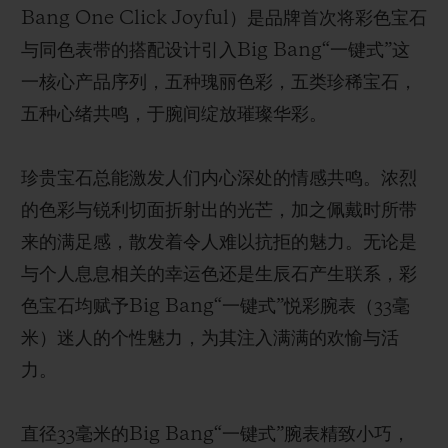
Bang One Click Joyful）是品牌首次将彩色宝石
与同色表带的搭配设计引入Big Bang“一键式”这
一核心产品序列，五种瑰丽色彩，五类珍稀宝石，
五种心绪共鸣，于腕间绽放璀璨华彩。
联系我们
珍贵宝石总能激发人们内心深处的情感共鸣。浓烈
的色彩与锐利切面折射出的光芒，加之佩戴时所带
来的满足感，散发着令人难以抗拒的魅力。无论是
与个人息息相关的幸运色还是生辰石产生联系，彩
色宝石均赋予Big Bang“一键式”悦彩腕表（33毫
查找专卖店
米）迷人的个性魅力，为其注入满满的欢愉与活
力。
直径33毫米的Big Bang“一键式”腕表精致小巧，