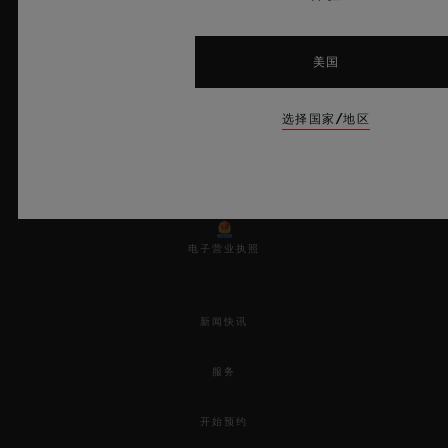
美国
选择国家/地区
© 2025宇舶表 - 保留所有知识产 权 -
沪ICP备10213225号-10
-
沪公网安备 31010602001870号
-
电子营业执照
新闻快讯
服务
开始预约