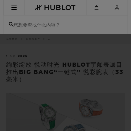
Skip
to
main
content
您想要查找什么内容？
痕
品牌世界
新闻和事件
..
最近搜索
迹
无最近搜索记录
1 四月 2025
绚彩绽放 悦动时光 HUBLOT宇舶表瞩目
新品腕表
推出BIG BANG“一键式” 悦彩腕表（33
毫米）