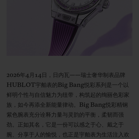
BIG BANG系列
BIG BANG系列
BIG BANG灵魂
夏日多彩陶瓷
桃粉色陶瓷
ESSENTIAL
在线专售
专属服务
5+5 质保
加入HUBLOTISTA俱乐部，即可延长质保
2026年4月14日，日内瓦——瑞士奢华制表品牌
HUBLOT宇舶表的Big Bang悦彩系列是一个以
预期交付
鲜明个性与自信魅力为纽带，构筑起的绚丽色彩家
免费配送与退换货
族，如今再添全新能量律动。Big Bang悦彩精钢
紫色腕表充分诠释力量与灵韵的平衡，柔韧而强
安全支付
劲。正如其名，它是一份可以感之于心、戴之于
腕、分享于人的愉悦，也正是宇舶表为生活注入欢
礼品小袋