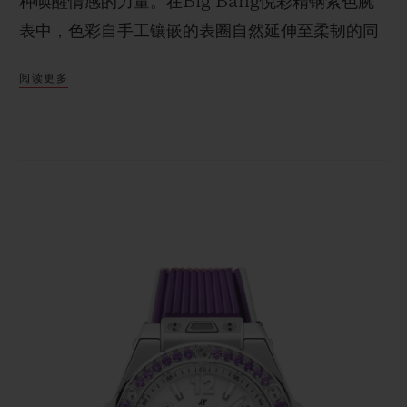
种唤醒情感的力量。在Big Bang悦彩精钢紫色腕
表中，色彩自手工镶嵌的表圈自然延伸至柔韧的同
色橡胶表带，浑然一体。腕表表圈的镶嵌工艺要求
阅读更多
精准甄选品质、色泽与尺寸高度一致的宝石，随后
经过切割、抛光并由手工逐一进行镶嵌。
表圈镶嵌36颗紫水晶，由宇舶表标志性的H形螺丝
固定，环绕着采用三针搭配日历视窗设计的亮白色
表盘。腕表搭载HUB1120自动上链机芯，提供40
小时动力储存，并配备品牌专利“一键式”快速更换
表带系统。只需轻轻一按，即可完成两款表带的轻
松更换：一条是中央嵌条与宝石同色的白色带衬里
橡胶表带，另一条是白色橡胶表带。