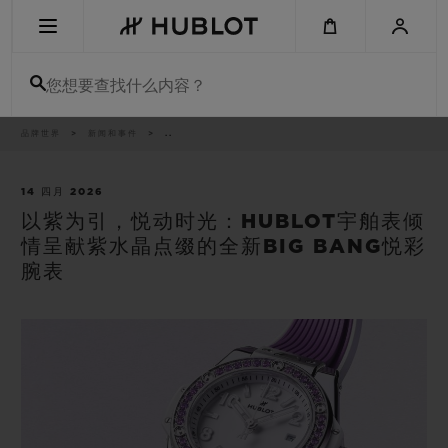
Skip
to
main
content
您想要查找什么内容？
痕
品牌世界
新闻和事件
..
最近搜索
迹
无最近搜索记录
14 四月 2026
以紫为引，悦动时光：HUBLOT宇舶表倾
新品腕表
情呈献紫水晶点缀的全新BIG BANG悦彩
腕表