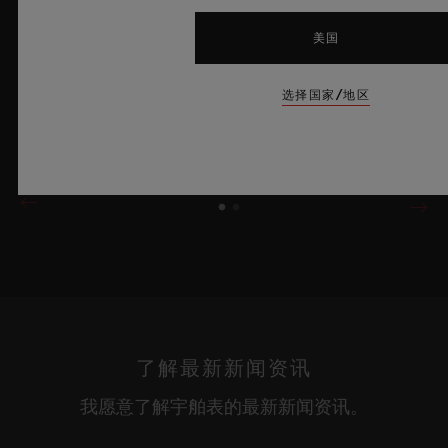
出宇舶表在开创性材质应用与卓越设计领域的深厚造诣，将夏日晴
空的无垠意境娓娓呈现。
美国
了解更多
选择国家/地区
了解最新新闻资讯
我愿意了解宇舶表的最新新闻资讯。