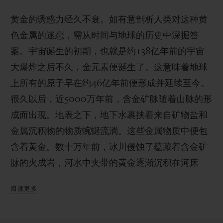
黄金的诱惑力经久不衰。如有意剖析人类对这种黄
色金属的迷恋，需从时间与地球的历史中深掘答
案。宇宙诞生的初期，也就是约138亿年前的宇宙
大爆炸之后不久，金元素便诞生了。这意味着地球
上所有的原子早在约46亿年前便形成并延续至今。
很久以后，近5000万年前，含金矿脉随着山脉的形
成而出现。地表之下，地下水裹挟着来自矿物盐和
金属沉积物的物质蜿蜒流淌。这些金属物质中便包
含着黄金。数十万年前，冰川侵蚀了蕴藏着含金矿
脉的火成岩，河水中夹带的黄金逐渐沉积在河床
上。
阅读更多
被开采时，黄金以薄片的形式呈现，而黄金晶体的