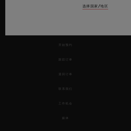
选择国家/地区
新闻快讯
服务
开始预约
跟踪订单
退回订单
联系我们
工作机会
媒体