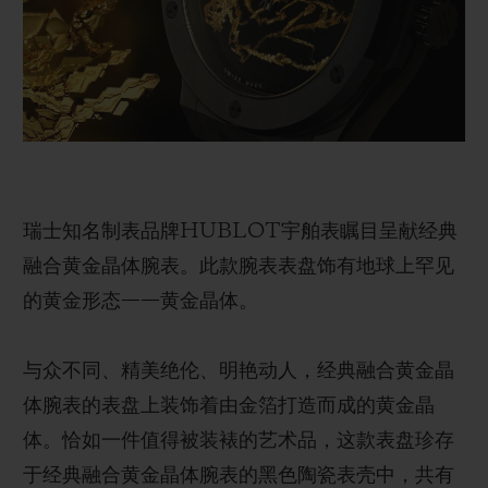
BIG BANG系列
BIG BANG系列
BIG BANG灵魂
夏日多彩陶瓷
桃粉色陶瓷
ESSENTIAL
在线专售
专属服务
5+5 质保
瑞士知名制表品牌HUBLOT宇舶表瞩目呈献经典
加入HUBLOTISTA俱乐部，即可延长质保
融合黄金晶体腕表。此款腕表表盘饰有地球上罕见
预期交付
的黄金形态——黄金晶体。
免费配送与退换货
与众不同、精美绝伦、明艳动人，经典融合黄金晶
体腕表的表盘上装饰着由金箔打造而成的黄金晶
安全支付
体。恰如一件值得被装裱的艺术品，这款表盘珍存
礼品小袋
于经典融合黄金晶体腕表的黑色陶瓷表壳中，共有