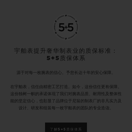
形成条件非常苛刻，在自然条件下鲜少出现这一现
象。宇舶表的工程师尽其所长，为黄金打造独具匠
心的专属形态：黄金晶体。
宇舶表研发部门将接近纯态的24K黄金加热至熔
点，产生金的粒子流，类似于载有金原子的蒸汽。
宇舶表提升奢华制表业的质保标准：
5+5质保体系
整个释放过程中，这些微粒向上飘升，在到达低温
表面时凝结为晶体。黄金晶体的凝结方式完全随
源于对每一枚腕表的信心。予您长达十年的安心保障。
机，形态各异。
在宇舶表，信任由精密工艺打造。如今，这份信任更有保障。
这份独树一帜的承诺体现了我们对腕表品质、耐用性及整体性
作为表盘制作大师，宇舶表细致入微地挑选出用于
能的坚定信心，也彰显了品牌位于尼翁的制表厂的非凡实力及
嵌入表盘的晶体，拼合成黄金晶体组合，只有两成
设计、研发和组装每一枚宇舶表的团队的专业造诣。
的黄金晶体得以取用。组合完成之后，工匠徒手手
工将这些黄金晶体放置于黑色表盘上，并在表面涂
了解5+5质保体系