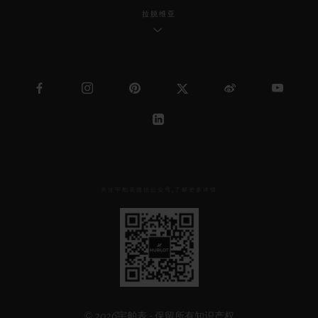
拉脱维亚
关注宇舶表微信公众号,了解更多详情
见
下
方
二
维
码
© 2026宇舶表 - 保留所有知识产权