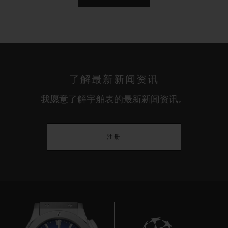
覆经多年潜心研发的精美透明漆面。为了避免产生
气泡，制作过程必须在真空环境下操作，因此这一
工序颇为复杂。，因为只有达到20层不同的漆面才
可以完全覆盖住黄金晶体，工匠需要多次涂漆。随
后，工匠需再将漆面打磨为晶莹剔透、光洁平整的
了解最新新闻资讯
表面。
我愿意了解宇舶表的最新新闻资讯。
注册