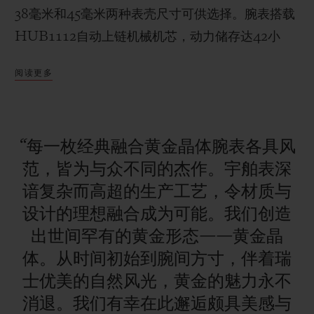
38毫米和45毫米两种表壳尺寸可供选择。腕表搭载
HUB1112自动上链机械机芯，动力储存达42小
时。表带由黑色鳄鱼皮与橡胶缝合而成，凝臻美于
阅读更多
腕间。
联系我们
“每一枚经典融合黄金晶体腕表各具风
范，皆为与众不同的杰作。宇舶表深
谙复杂而高超的生产工艺，令材质与
设计的理想融合成为可能。我们创造
查找专卖店
出世间罕有的黄金形态——黄金晶
体。从时间初始到腕间方寸，伴着瑞
士优美的自然风光，黄金的魅力永不
消退。我们有幸在此邂逅颇具美感与