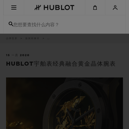
Skip
to
main
content
您想要查找什么内容？
痕
品牌世界
新闻和事件
..
最近搜索
迹
无最近搜索记录
15 一月 2020
HUBLOT宇舶表经典融合黄金晶体腕表
新品腕表