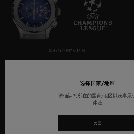
10
欧洲冠军联赛官方计时器
选择国家/地区
© 2025宇舶表 - 保留所有知识产 权 -
请确认您所在的国家/地区以获享最
沪ICP备10213225号-10
-
体验
沪公网安备 31010602001870号
-
美国
电子营业执照